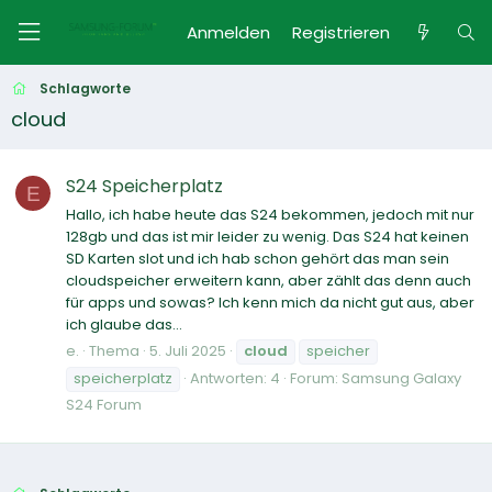
Anmelden
Registrieren
Schlagworte
cloud
S24 Speicherplatz
E
Hallo, ich habe heute das S24 bekommen, jedoch mit nur
128gb und das ist mir leider zu wenig. Das S24 hat keinen
SD Karten slot und ich hab schon gehört das man sein
cloudspeicher erweitern kann, aber zählt das denn auch
für apps und sowas? Ich kenn mich da nicht gut aus, aber
ich glaube das...
e.
Thema
5. Juli 2025
cloud
speicher
speicherplatz
Antworten: 4
Forum:
Samsung Galaxy
S24 Forum