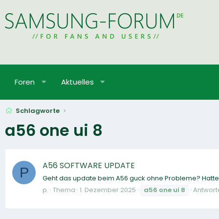
Foren
Aktuelles
Schlagworte
a56 one ui 8
A56 SOFTWARE UPDATE
P
Geht das update beim A56 guck ohne Probleme? Hatte 
p.
Thema
1. Dezember 2025
a56
one
ui
8
Antworte