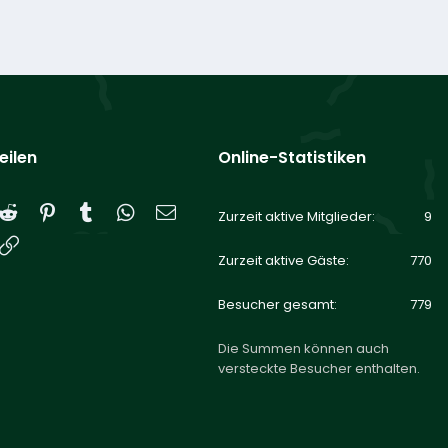
eilen
Online-Statistiken
Reddit
Pinterest
Tumblr
WhatsApp
E-Mail
Zurzeit aktive Mitglieder
9
Link
Zurzeit aktive Gäste
770
Besucher gesamt
779
Die Summen können auch
versteckte Besucher enthalten.