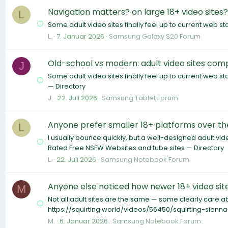
Navigation matters? on large 18+ video sites?
L
Some adult video sites finally feel up to current web s
L.
7. Januar 2026
Samsung Galaxy S20 Forum
Old-school vs modern: adult video sites com
J
Some adult video sites finally feel up to current web s
— Directory
J.
22. Juli 2026
Samsung Tablet Forum
Anyone prefer smaller 18+ platforms over th
L
I usually bounce quickly, but a well-designed adult vid
Rated Free NSFW Websites and tube sites — Directory
L.
22. Juli 2026
Samsung Notebook Forum
Anyone else noticed how newer 18+ video sit
M
Not all adult sites are the same — some clearly care abou
https://squirting.world/videos/56450/squirting-sie
M.
6. Januar 2026
Samsung Notebook Forum