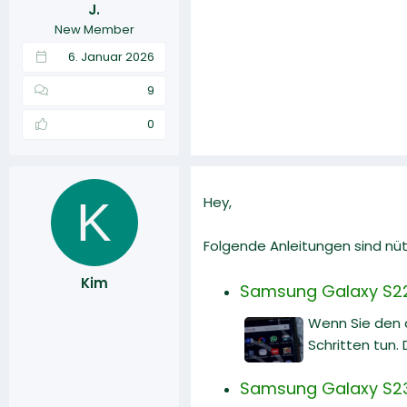
J.
r
a
New Member
m
6. Januar 2026
9
0
K
Hey,
Folgende Anleitungen sind nüt
Kim
Samsung Galaxy S22:
Wenn Sie den 
Schritten tun. 
Samsung Galaxy S23: