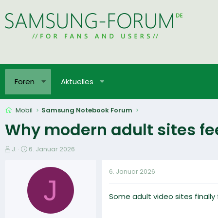
Foren
Aktuelles
Mobil
Samsung Notebook Forum
Why modern adult sites fee
E
E
J.
6. Januar 2026
r
r
s
s
6. Januar 2026
t
t
J
e
e
Some adult video sites finall
l
l
l
l
e
t