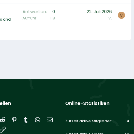
Antworten
0
22. Juli 2026
V
Aufrufe
118
V.
es and
eilen
Online-Statistiken
Reddit
Pinterest
Tumblr
WhatsApp
E-Mail
Zurzeit aktive Mitglieder
14
Link