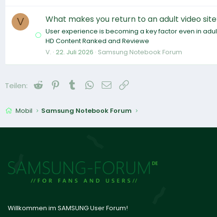
What makes you return to an adult video site
V
User experience is becoming a key factor even in adult 
HD Content Ranked and Reviewe
V.
22. Juli 2026
Samsung Notebook Forum
Reddit
Pinterest
Tumblr
WhatsApp
E-Mail
Link
Teilen:
Mobil
Samsung Notebook Forum
Willkommen im SAMSUNG User Forum!