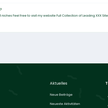
?
niches Feel free to visit my website Full Collection of Leading XXX Sit
Aktuelles
T
Neue Beiträge
Neueste Aktivitäten