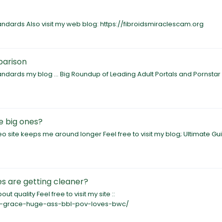
tandards Also visit my web blog: https://fibroidsmiraclescam.org
parison
tandards my blog ... Big Roundup of Leading Adult Portals and Pornsta
e big ones?
eo site keeps me around longer Feel free to visit my blog; Ultimate Gu
es are getting cleaner?
t quality Feel free to visit my site ::
nna-grace-huge-ass-bbl-pov-loves-bwc/