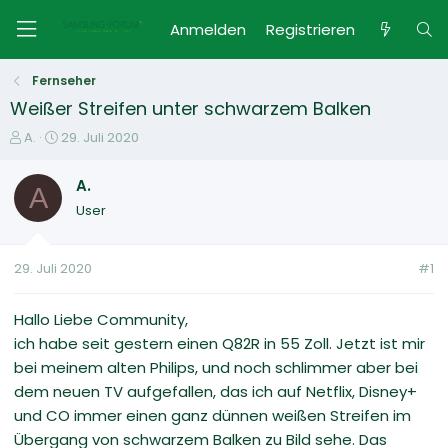
Anmelden
Registrieren
Fernseher
Weißer Streifen unter schwarzem Balken
E
E
A.
29. Juli 2020
r
r
s
s
A.
A
t
t
User
e
e
l
l
l
l
29. Juli 2020
#1
e
t
r
a
m
Hallo Liebe Community,
ich habe seit gestern einen Q82R in 55 Zoll. Jetzt ist mir
bei meinem alten Philips, und noch schlimmer aber bei
dem neuen TV aufgefallen, das ich auf Netflix, Disney+
und CO immer einen ganz dünnen weißen Streifen im
Übergang von schwarzem Balken zu Bild sehe. Das