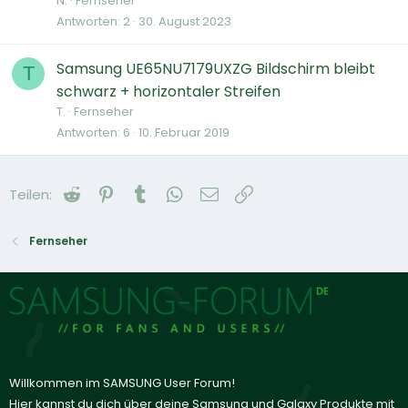
N.
Fernseher
Antworten
2
30. August 2023
Samsung UE65NU7179UXZG Bildschirm bleibt
T
schwarz + horizontaler Streifen
T.
Fernseher
Antworten
6
10. Februar 2019
Reddit
Pinterest
Tumblr
WhatsApp
E-Mail
Link
Teilen:
Fernseher
Willkommen im SAMSUNG User Forum!
Hier kannst du dich über deine Samsung und Galaxy Produkte mit