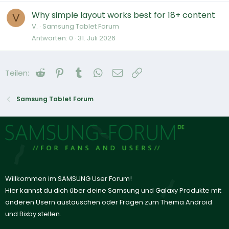
Why simple layout works best for 18+ content
V
V.
Samsung Tablet Forum
Antworten
0
31. Juli 2026
Reddit
Pinterest
Tumblr
WhatsApp
E-Mail
Link
Teilen:
Samsung Tablet Forum
Willkommen im SAMSUNG User Forum!
Hier kannst du dich über deine Samsung und Galaxy Produkte mit
anderen Usern austauschen oder Fragen zum Thema Android
und Bixby stellen.