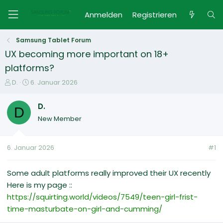
Anmelden
Registrieren
Samsung Tablet Forum
UX becoming more important on 18+
platforms?
E
E
D.
6. Januar 2026
r
r
s
s
D.
D
t
t
New Member
e
e
l
l
l
l
6. Januar 2026
#1
e
t
r
a
m
Some adult platforms really improved their UX recently
Here is my page ::
https://squirting.world/videos/7549/teen-girl-frist-
time-masturbate-on-girl-and-cumming/