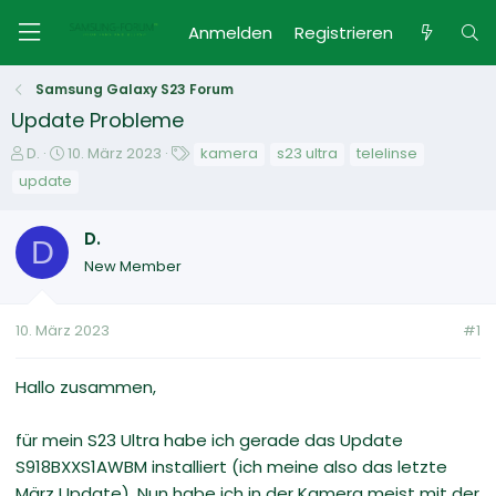
Anmelden
Registrieren
Samsung Galaxy S23 Forum
Update Probleme
E
E
S
D.
10. März 2023
kamera
s23 ultra
telelinse
r
r
c
update
s
s
h
t
t
l
D.
e
e
a
D
l
l
g
New Member
l
l
w
e
t
o
r
a
r
10. März 2023
#1
m
t
e
Hallo zusammen,
für mein S23 Ultra habe ich gerade das Update
S918BXXS1AWBM installiert (ich meine also das letzte
März Update). Nun habe ich in der Kamera meist mit der