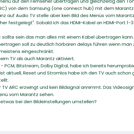
enü auf den Fernseher übertragen und gleichzeitig den Ton
ARC) von dem Samsung (one connect hub) mit dem Marantz 
anz auf Audio TV stelle aber kein Bild des Menüs vom Marantz
recher festgelegt". Sobald ich das HDMI-Kabel an HDMI-Port 
C sollte sein das man alles mit einem Kabel übertragen kann.
übertragen soll zu deutlich hörbaren delays führen wenn man 
t meistens eingeschränkt.
eim TV als auch Marantz aktiviert.
 PCM, Bitstream, Dolby Digital, habe ich bereits herumprobie
ist aktuell, Reset und Stromlos habe ich den TV auch schon
ellt.
r TV ARC erzwingt und kein Bildsignal annimmt. Das Videosig
 Menü vom Marantz sehen.
etwas bei den Bildeinstellungen umstellen?