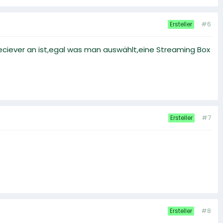
#6
Ersteller
eciever an ist,egal was man auswählt,eine Streaming Box
#7
Ersteller
#8
Ersteller