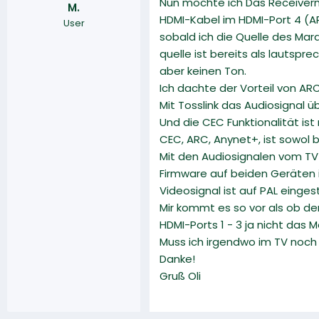
Nun möchte ich Das Receiverm
M.
r
a
HDMI-Kabel im HDMI-Port 4 (
User
m
sobald ich die Quelle des Mar
quelle ist bereits als lautsp
aber keinen Ton.
Ich dachte der Vorteil von AR
Mit Tosslink das Audiosignal 
Und die CEC Funktionalität is
CEC, ARC, Anynet+, ist sowol b
Mit den Audiosignalen vom TV -
Firmware auf beiden Geräten 
Videosignal ist auf PAL eingest
Mir kommt es so vor als ob de
HDMI-Ports 1 - 3 ja nicht das
Muss ich irgendwo im TV noch 
Danke!
Gruß Oli