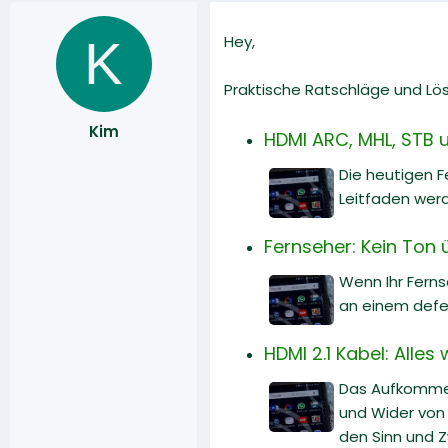
K
Hey,
Praktische Ratschläge und Lö
Kim
HDMI ARC, MHL, STB u
Die heutigen F
Leitfaden werd
Fernseher: Kein Ton 
Wenn Ihr Ferns
an einem defe
HDMI 2.1 Kabel: Alle
Das Aufkommen
und Wider von H
den Sinn und 