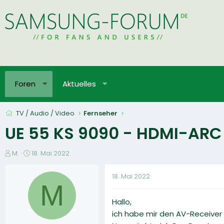
Foren
Aktuelles
TV / Audio / Video
Fernseher
UE 55 KS 9090 - HDMI-ARC 
E
E
M.
18. Mai 2022
r
r
s
s
18. Mai 2022
t
t
M
e
e
Hallo,
l
l
l
l
ich habe mir den AV-Receiver 
e
t