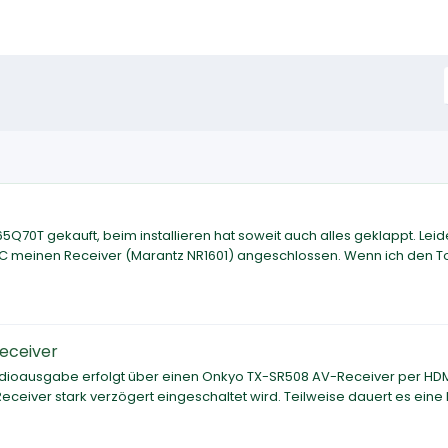
0T gekauft, beim installieren hat soweit auch alles geklappt. Leide
RC meinen Receiver (Marantz NR1601) angeschlossen. Wenn ich den T
eceiver
Audioausgabe erfolgt über einen Onkyo TX-SR508 AV-Receiver per HD
-Receiver stark verzögert eingeschaltet wird. Teilweise dauert es eine 