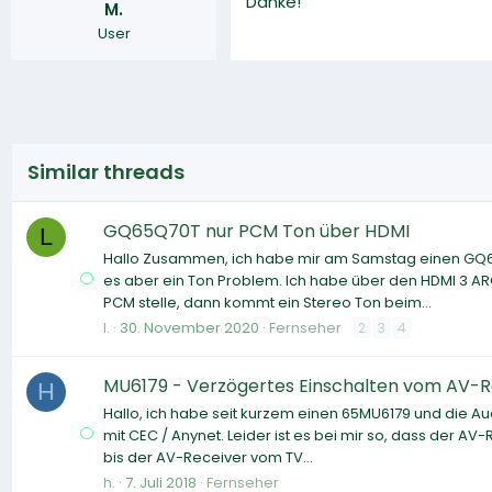
Danke!
M.
User
Similar threads
GQ65Q70T nur PCM Ton über HDMI
L
Hallo Zusammen, ich habe mir am Samstag einen GQ65Q7
es aber ein Ton Problem. Ich habe über den HDMI 3 A
PCM stelle, dann kommt ein Stereo Ton beim...
l.
30. November 2020
Fernseher
2
3
4
MU6179 - Verzögertes Einschalten vom AV-R
H
Hallo, ich habe seit kurzem einen 65MU6179 und die 
mit CEC / Anynet. Leider ist es bei mir so, dass der AV
bis der AV-Receiver vom TV...
h.
7. Juli 2018
Fernseher