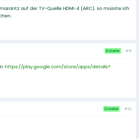
marantz auf der TV-Quelle HDMI-4 (ARC). so müsste ich
chen.
#9
Ersteller
n:
https://play.google.com/store/apps/details?
#10
Ersteller