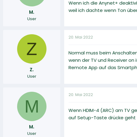
Wenn ich die Anynet+ deaktiv
weil ich dachte wenn Ton übert
M.
User
20. Mai 2022
Z
Normal muss beim Anschalten d
wenn der TV und Receiver on 
Remote App auf das Smartph
Z.
User
20. Mai 2022
M
Wenn HDIM-4 (ARC) am TV gewäh
auf Setup-Taste drücke geht d
M.
User