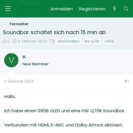
Anmelden
Registrieren
Fernseher
Soundbar schaltet sich nach 15 min ab
E
E
S
v.
2. Februar 2023
abschalten
hw q70r
s95b
r
r
c
s
s
h
v.
t
V
t
l
New Member
e
e
a
l
l
g
l
l
w
2. Februar 2023
#1
e
t
o
r
a
r
m
t
Hallo,
e
ich habe einen S95B OLED und eine HW Q70R Soundbar.
Verbunden mit HDMI, E-ARC und Dolby Atmos aktiviert.