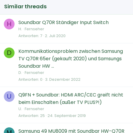
Similar threads
Soundbar Q70R Ständiger Input Switch
H
H.
Fernseher
Antworten
7
2. Juli 2020
Kommunikationsproblem zwischen Samsung
D
TV Q70R 65er (gekauft 2020) und Samsungs
Soundbar HW ...
D.
Fernseher
Antworten
0
3. Dezember 2022
Q9FN + Soundbar: HDMI ARC/CEC greift nicht
U
beim Einschalten (außer TV PLUS?!)
U.
Fernseher
Antworten
25
24. September 2019
Samsung 49 MU8009 mit Soundbar HW-Q70R
M