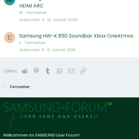
HDMI ARC
M.
Fernseher
Antworten
9
10. Januar 2020
Samsung HW-K 850 Soundbar Xbox OneAtmos
E
E.
Fernseher
Antworten
5
9. Januar 2019
Reddit
Pinterest
Tumblr
WhatsApp
E-Mail
Link
Teilen:
Fernseher
Willkommen im SAMSUNG User Forum!