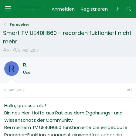
Anmelden
Registrieren
Fernseher
Smart TV UE40H660 - recorden fuktioniert nicht
mehr
E
E
R.
6. Mai 2017
r
r
s
s
R.
R
t
t
User
e
e
l
l
l
l
6. Mai 2017
#1
e
t
r
a
m
Hallo, gruesse alle!
Bin neu hier. Hoffe aus Rat aus dem Ergahrungs- und
Wissenschatz der Community.
Bei meinem TV UE40H660 funktionierte die eingebaute
Recorder-Funktion zunaechst einwandfrei: ueber die