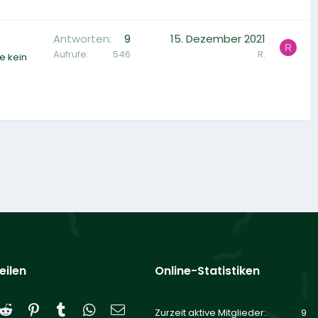
Antworten
9
15. Dezember 2021
R
Aufrufe
546
R.
e kein
eilen
Online-Statistiken
Reddit
Pinterest
Tumblr
WhatsApp
E-Mail
Zurzeit aktive Mitglieder
9