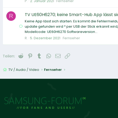
P.
2. Januar 2021
Fernseher
TV UE60H6270; keine Smart-Hub App lässt si
R
Keine App lässt sich starten. Es kommt die Fehlermeldun
update gefunden wird * per USB der Stick erkannt wir
Modellcode: UE60H6270 Softwareversion...
R.
5. Dezember 2021
Fernseher
Reddit
Pinterest
Tumblr
WhatsApp
E-Mail
Link
Teilen:
TV / Audio / Video
Fernseher