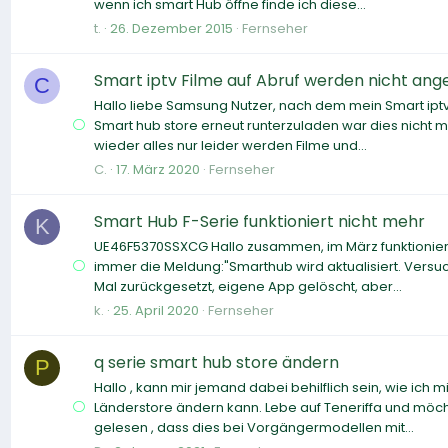
wenn ich smart Hub öffne finde ich diese...
t.
26. Dezember 2015
Fernseher
Smart iptv Filme auf Abruf werden nicht ange
C
Hallo liebe Samsung Nutzer, nach dem mein Smart iptv 
Smart hub store erneut runterzuladen war dies nicht m
wieder alles nur leider werden Filme und...
C.
17. März 2020
Fernseher
Smart Hub F-Serie funktioniert nicht mehr
K
UE46F5370SSXCG Hallo zusammen, im März funktionier
immer die Meldung:"Smarthub wird aktualisiert. Versuc
Mal zurückgesetzt, eigene App gelöscht, aber...
k.
25. April 2020
Fernseher
q serie smart hub store ändern
P
Hallo , kann mir jemand dabei behilflich sein, wie ich
Länderstore ändern kann. Lebe auf Teneriffa und möc
gelesen , dass dies bei Vorgängermodellen mit...