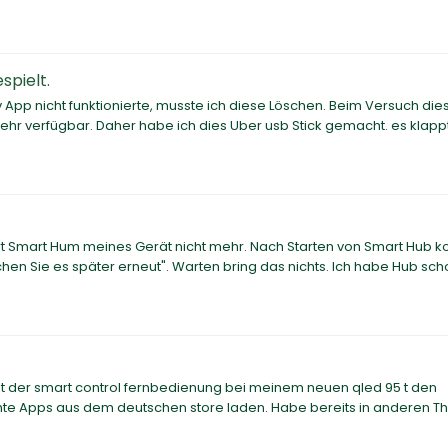
spielt.
App nicht funktionierte, musste ich diese Löschen. Beim Versuch die
ehr verfügbar. Daher habe ich dies Uber usb Stick gemacht. es klapp
t Smart Hum meines Gerät nicht mehr. Nach Starten von Smart Hub 
hen Sie es später erneut". Warten bring das nichts. Ich habe Hub scho
 mit der smart control fernbedienung bei meinem neuen qled 95 t den
hte Apps aus dem deutschen store laden. Habe bereits in anderen T