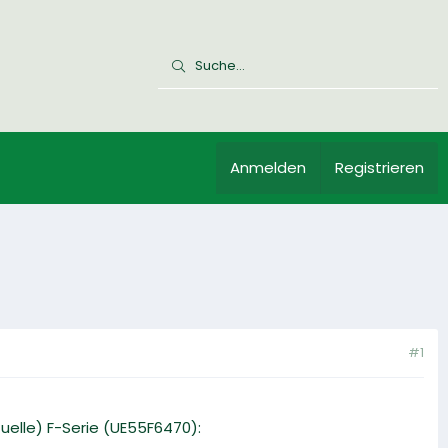
Anmelden
Registrieren
#1
elle) F-Serie (UE55F6470):