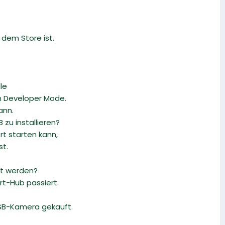
 dem Store ist.
.
le
n Developer Mode.
ann.
zu installieren?
rt starten kann,
st.
ht werden?
rt-Hub passiert.
USB-Kamera gekauft.