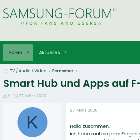
Foren
Aktuelles
TV / Audio / Video
Fernseher
Smart Hub und Apps auf F
E
E
K.
27. März 2020
r
r
s
s
27. März 2020
t
t
K
e
e
Hallo zusammen,
l
l
l
l
ich habe mal ein paar Fragen
e
t