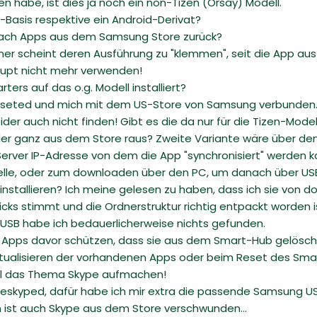
n habe, ist dies ja noch ein non-Tizen (Orsay) Modell.
d-Basis respektive ein Android-Derivat?
fach Apps aus dem Samsung Store zurück?
rner scheint deren Ausführung zu "klemmen", seit die App aus
rhaupt nicht mehr verwenden!
ers auf das o.g. Modell installiert?
eseted und mich mit dem US-Store von Samsung verbunden
der auch nicht finden! Gibt es die da nur für die Tizen-Model
eder ganz aus dem Store raus? Zweite Variante wäre über de
Server IP-Adresse von dem die App "synchronisiert" werden k
lle, oder zum downloaden über den PC, um danach über USB 
installieren? Ich meine gelesen zu haben, dass ich sie von do
cks stimmt und die Ordnerstruktur richtig entpackt worden i
ia USB habe ich bedauerlicherweise nichts gefunden.
rte Apps davor schützen, dass sie aus dem Smart-Hub gelösc
aktualisieren der vorhandenen Apps oder beim Reset des Sma
mal das Thema Skype aufmachen!
geskyped, dafür habe ich mir extra die passende Samsung 
n ist auch Skype aus dem Store verschwunden...