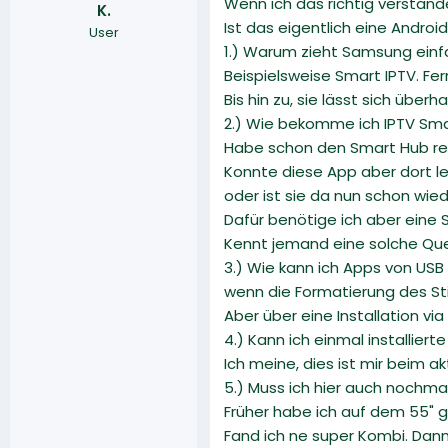
Wenn ich das richtig verstande
K.
r
a
Ist das eigentlich eine Androi
User
m
1.) Warum zieht Samsung ein
Beispielsweise Smart IPTV. Fe
Bis hin zu, sie lässt sich übe
2.) Wie bekomme ich IPTV Smart
Habe schon den Smart Hub r
Konnte diese App aber dort lei
oder ist sie da nun schon wi
Dafür benötige ich aber eine 
Kennt jemand eine solche Que
3.) Wie kann ich Apps von USB 
wenn die Formatierung des Sti
Aber über eine Installation v
4.) Kann ich einmal installie
Ich meine, dies ist mir beim 
5.) Muss ich hier auch noch
Früher habe ich auf dem 55" 
Fand ich ne super Kombi. Dan