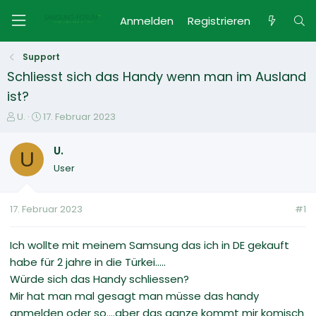
Anmelden
Registrieren
Support
Schliesst sich das Handy wenn man im Ausland
ist?
E
E
U.
17. Februar 2023
r
r
s
s
U.
U
t
t
User
e
e
l
l
l
l
17. Februar 2023
#1
e
t
r
a
m
Ich wollte mit meinem Samsung das ich in DE gekauft
habe für 2 jahre in die Türkei.....
Würde sich das Handy schliessen?
Mir hat man mal gesagt man müsse das handy
anmelden oder so....aber das ganze kommt mir komisch