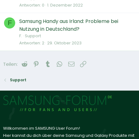
Antworten
0
1. Dezember 2022
Samsung Handy aus Irland: Probleme bei
F
Nutzung in Deutschland?
F.
Support
Antworten
2
29. Oktober 2023
Reddit
Pinterest
Tumblr
WhatsApp
E-Mail
Link
Teilen:
Support
Willkommen im SAMSUNG User Forum!
Hier kannst du dich über deine Samsung und Galaxy Produkte mit