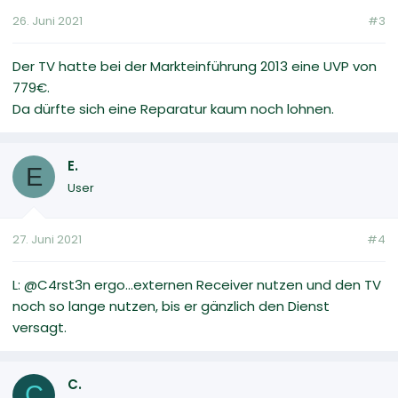
26. Juni 2021
#3
Der TV hatte bei der Markteinführung 2013 eine UVP von
779€.
Da dürfte sich eine Reparatur kaum noch lohnen.
E.
E
User
27. Juni 2021
#4
L: @C4rst3n ergo...externen Receiver nutzen und den TV
noch so lange nutzen, bis er gänzlich den Dienst
versagt.
C.
C