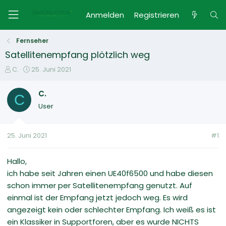
Anmelden
Registrieren
Fernseher
Satellitenempfang plötzlich weg
E
E
C.
25. Juni 2021
r
r
s
s
C.
C
t
t
User
e
e
l
l
l
l
25. Juni 2021
#1
e
t
r
a
m
Hallo,
ich habe seit Jahren einen UE40f6500 und habe diesen
schon immer per Satellitenempfang genutzt. Auf
einmal ist der Empfang jetzt jedoch weg. Es wird
angezeigt kein oder schlechter Empfang. Ich weiß es ist
ein Klassiker in Supportforen, aber es wurde NICHTS