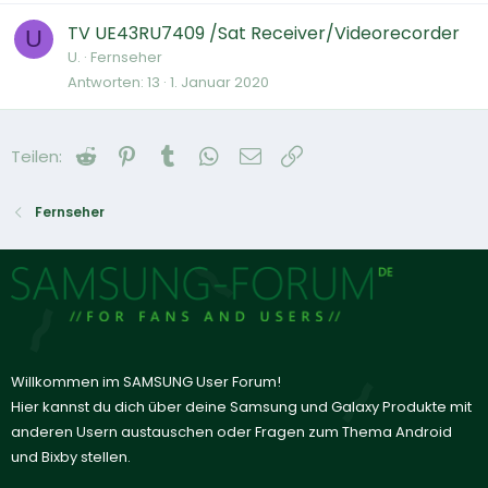
TV UE43RU7409 /Sat Receiver/Videorecorder
U
U.
Fernseher
Antworten
13
1. Januar 2020
Reddit
Pinterest
Tumblr
WhatsApp
E-Mail
Link
Teilen:
Fernseher
Willkommen im SAMSUNG User Forum!
Hier kannst du dich über deine Samsung und Galaxy Produkte mit
anderen Usern austauschen oder Fragen zum Thema Android
und Bixby stellen.