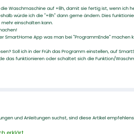
h die Waschmaschine auf +8h, damit sie fertig ist, wenn ich
alb würde ich die "+8h" dann gerne ändern. Dies funktionier
t mehr einschalten kann.
machen!
der SmartHome App was man bei "ProgrammEnde" machen kann
ösen? Soll ich in der Früh das Programm einstellen, auf Sma
e das funktionieren oder schaltet sich die Funktion/Wasc
gen und Anleitungen suchst, sind diese Artikel empfehlens
h erklärt