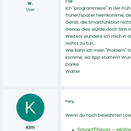
Fall:
w.
r
a
Ich "programmiere" in der Frü
User
m
früher/später heimkomme, desh
Gerät, die Smartfunktion nich
Genau dies würde doch Sinn 
Weiters wundere ich mich in 
nichts zu tun...
Wie kann ich mein "Problem" l
komme, via App starten? Würd
Danke
Walter
K
Hey,
Wenn du nach bewährten Lösun
Kim
SmartThings - einfac