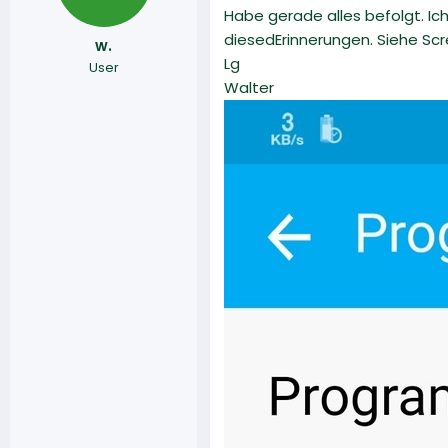
Habe gerade alles befolgt. 
diesedErinnerungen. Siehe S
w.
Lg
User
Walter