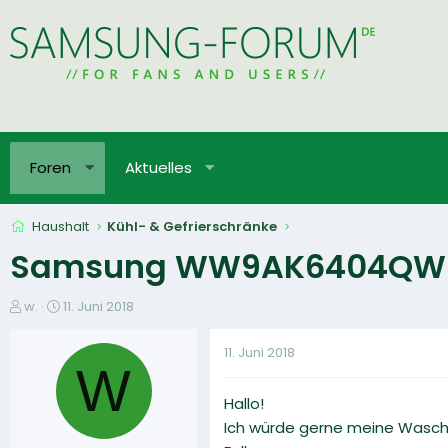
Foren
Aktuelles
Haushalt
Kühl- & Gefrierschränke
Samsung WW9AK6404QW A
E
E
w.
11. Juni 2018
r
r
s
s
11. Juni 2018
t
t
W
e
e
Hallo!
l
l
l
l
Ich würde gerne meine Waschm
e
t