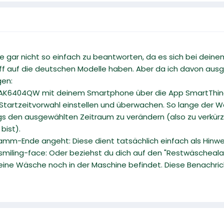
ade gar nicht so einfach zu beantworten, da es sich bei de
riff auf die deutschen Modelle haben. Aber da ich davon ausge
gen:
K6404QW mit deinem Smartphone über die App SmartThings
Startzeitvorwahl einstellen und überwachen. So lange der Wa
ngs den ausgewählten Zeitraum zu verändern (also zu verkür
bist).
mm-Ende angeht: Diese dient tatsächlich einfach als Hinwei
smiling-face: Oder beziehst du dich auf den "Restwäschealarm
eine Wäsche noch in der Maschine befindet. Diese Benachrich