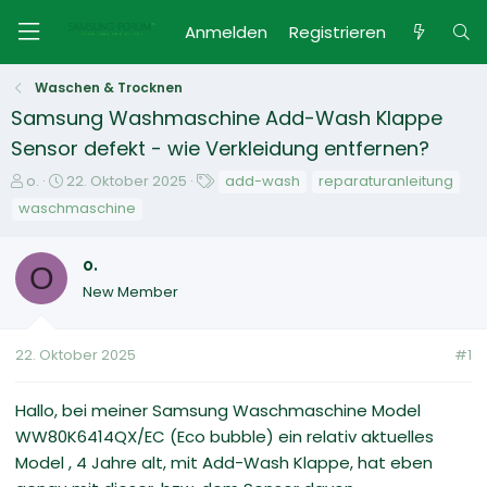
Anmelden
Registrieren
Waschen & Trocknen
Samsung Washmaschine Add-Wash Klappe
Sensor defekt - wie Verkleidung entfernen?
E
E
S
o.
22. Oktober 2025
add-wash
reparaturanleitung
r
r
c
waschmaschine
s
s
h
t
t
l
o.
e
e
a
O
l
l
g
New Member
l
l
w
e
t
o
r
a
r
22. Oktober 2025
#1
m
t
e
Hallo, bei meiner Samsung Waschmaschine Model
WW80K6414QX/EC (Eco bubble) ein relativ aktuelles
Model , 4 Jahre alt, mit Add-Wash Klappe, hat eben