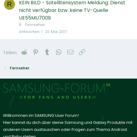
KEIN BILD - Satellitensystem Meldung: Dienst
R
nicht verfügbar bzw. keine TV-Quelle
UE55MU7009
R.
Fernseher
Antworten
1
31. Mai 2017
Reddit
Pinterest
Tumblr
WhatsApp
E-Mail
Link
Teilen:
Fernseher
Willkommen im SAMSUNG User Forum!
Hier kannst du dich über deine Samsung und Galaxy Produkte mit
anderen Usern austauschen oder Fragen zum Thema Android
und Bixby stellen.