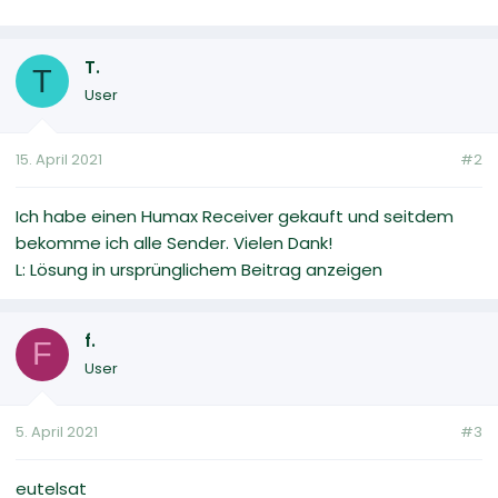
T.
T
User
15. April 2021
#2
Ich habe einen Humax Receiver gekauft und seitdem
bekomme ich alle Sender. Vielen Dank!
L: Lösung in ursprünglichem Beitrag anzeigen
f.
F
User
5. April 2021
#3
eutelsat