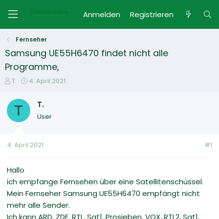
Anmelden
Registrieren
Fernseher
Samsung UE55H6470 findet nicht alle
Programme,
E
E
T.
4. April 2021
r
r
s
s
T.
T
t
t
User
e
e
l
l
l
l
4. April 2021
#1
e
t
r
a
m
Hallo
ich empfange Fernsehen über eine Satellitenschüssel.
Mein Fernseher Samsung UE55H6470 empfängt nicht
mehr alle Sender.
Ich kann ARD, ZDF, RTL, Sat1, Prosieben, VOX, RTL2, Sat1,