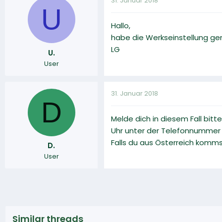
31. Januar 2018
U
Hallo,
habe die Werkseinstellung ge
LG
U.
User
31. Januar 2018
D
Melde dich in diesem Fall bit
Uhr unter der Telefonnummer 
Falls du aus Österreich komm
D.
User
Similar threads