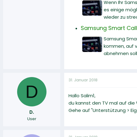
Wenn Ihr Samsu
es einige mögl
wieder zu str
Samsung Smart Call:
Samsung Smart 
kommen, auf v
abnehmen soll
31. Januar 2018
D
Hallo Salim1,
du kannst den TV mal auf die
Gehe auf "Unterstützung > Eig
D.
User