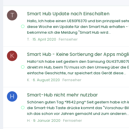
Smart Hub Update nach Einschalten
T
Hallo, Ich habe einen UE60F6370 und bin prinzipiell se
diese Woche ein Update für den Smart Hub erhalten -
bekomme ich die Meldung "Smart Hub wird...
T.
15. April 2020
Fernseher
Smart Hub - Keine Sortierung der Apps mögl
K
Hallo! Ich habe seit gestern den Samsung GU43TU8079
direkt im Hub, beim TU muss ich den Umweg über die E
einfache Geschichte, nur speichert das Gerät diese...
K.
6. August 2020
Fernseher
Smart-Hub nicht mehr nutzbar
H
Schönen guten Tag *1f642.png* Seit gestern habe ich 
die Smart-Hub Taste drücke kommt das "Vorschau-Bil
ich das schon vor Jahren gemacht und zum anderen...
H.
9. Januar 2020
Fernseher