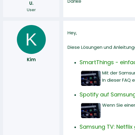
Danke
U.
r
a
User
m
K
Hey,
Diese Lösungen und Anleitunge
Kim
SmartThings - einfac
Mit der Samsu
In dieser FAQ 
Spotify auf Samsung
Wenn Sie einen
Samsung TV: Netflix 