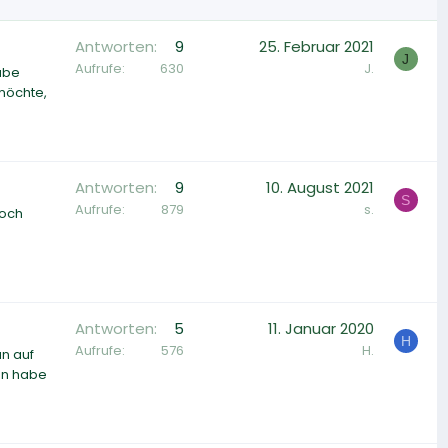
Antworten
9
25. Februar 2021
J
Aufrufe
630
J.
habe
möchte,
Antworten
9
10. August 2021
S
Aufrufe
879
s.
noch
Antworten
5
11. Januar 2020
H
Aufrufe
576
H.
un auf
en habe