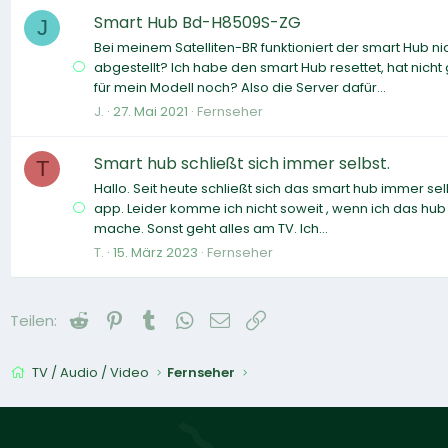
Smart Hub Bd-H8509S-ZG
J
Bei meinem Satelliten-BR funktioniert der smart Hub ni
abgestellt? Ich habe den smart Hub resettet, hat nicht
für mein Modell noch? Also die Server dafür...
J.
27. Mai 2021
Fernseher
Smart hub schließt sich immer selbst.
T
Hallo. Seit heute schließt sich das smart hub immer s
app. Leider komme ich nicht soweit , wenn ich das hub 
mache. Sonst geht alles am TV. Ich...
T.
15. März 2023
Fernseher
Reddit
Pinterest
Tumblr
WhatsApp
E-Mail
Link
Teilen:
TV / Audio / Video
Fernseher