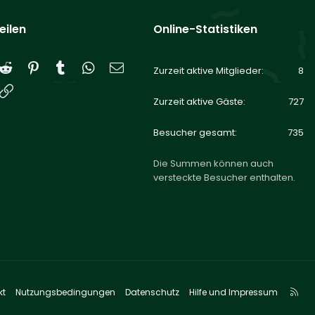
eilen
Online-Statistiken
Reddit
Pinterest
Tumblr
WhatsApp
E-Mail
Zurzeit aktive Mitglieder
8
Link
Zurzeit aktive Gäste
727
Besucher gesamt
735
Die Summen können auch
versteckte Besucher enthalten.
R
kt
Nutzungsbedingungen
Datenschutz
Hilfe und Impressum
S