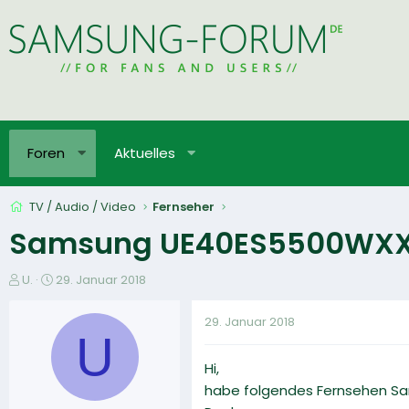
Foren
Aktuelles
TV / Audio / Video
Fernseher
Samsung UE40ES5500WXX
E
E
U.
29. Januar 2018
r
r
s
s
29. Januar 2018
t
t
U
e
e
Hi,
l
l
l
l
habe folgendes Fernsehen Sa
e
t