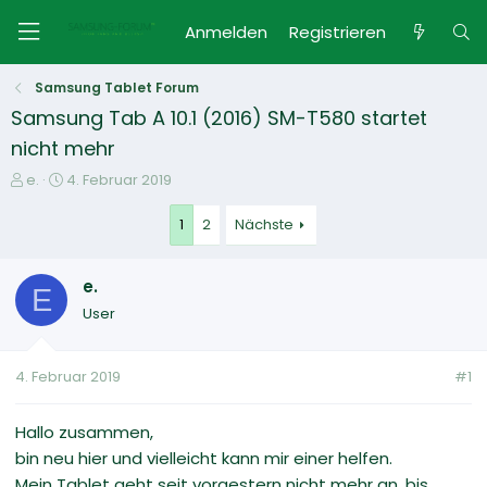
Anmelden
Registrieren
Samsung Tablet Forum
Samsung Tab A 10.1 (2016) SM-T580 startet
nicht mehr
E
E
e.
4. Februar 2019
r
r
s
s
1
2
Nächste
t
t
e
e
e.
l
l
E
l
l
User
e
t
r
a
m
4. Februar 2019
#1
Hallo zusammen,
bin neu hier und vielleicht kann mir einer helfen.
Mein Tablet geht seit vorgestern nicht mehr an, bis