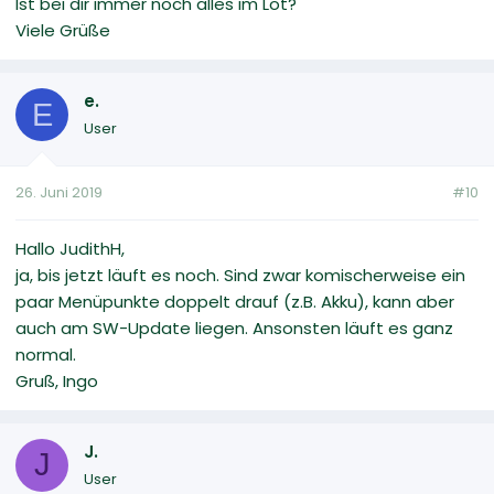
Ist bei dir immer noch alles im Lot?
Viele Grüße
e.
E
User
26. Juni 2019
#10
Hallo JudithH,
ja, bis jetzt läuft es noch. Sind zwar komischerweise ein
paar Menüpunkte doppelt drauf (z.B. Akku), kann aber
auch am SW-Update liegen. Ansonsten läuft es ganz
normal.
Gruß, Ingo
J.
J
User