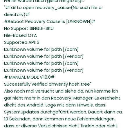
Fehler wurden auch gleich angezeigt:
"#fail to open recovery_cause(No such file or
directory)#
#Reboot Recovery Cause is [UNKNOWN]#
No Support SINGLE-SKU
File-Based OTA
Supported API: 3
E:unknown volume for path [/odm]
E:unknown volume for path [/vendor]
E:unknown volume for path [/odm]
E:unknown volume for path [/vendor]
# MANUAL MODE v1.0.0#
Successfully verified dmverity hash tree"
Also noch mal versucht und siehe da, nun komme ich
gar nicht mehr in den Recovery-Manager. Es erscheint
direkt das Android-Logo mit dem Hinweis, dass
Systemupdates durchgeführt werden. Dauert dann ca.
10 Sekunden, dann kommen neue Fehlermeldungen,
dass er diverse Verzeichnisse nicht finden oder nicht