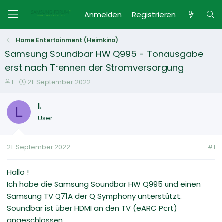
Anmelden
Registrieren
Home Entertainment (Heimkino)
Samsung Soundbar HW Q995 - Tonausgabe
erst nach Trennen der Stromversorgung
E
E
l.
21. September 2022
r
r
s
s
l.
L
t
t
User
e
e
l
l
l
l
21. September 2022
#1
e
t
r
a
m
Hallo !
Ich habe die Samsung Soundbar HW Q995 und einen
Samsung TV Q71A der Q Symphony unterstützt.
Soundbar ist über HDMI an den TV (eARC Port)
angeschlossen.