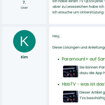
Ich habe einen TV QE55Q85R - 
7.
r
a
aber zu Lesezeichen habe ich
User
m
Ich ersuche um Unterstüzung 
K
Hey,
Diese Lösungen und Anleitung
Kim
Paramount+ auf Sams
Sie können Par
dazu die App h
HbbTV - was ist das
Dieser Artikel
TVs beschäftig