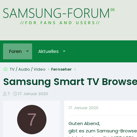
Foren
Aktuelles
TV / Audio / Video
Fernseher
Samsung Smart TV Browser
E
E
7.
17. Januar 2020
r
r
s
s
17. Januar 2020
t
t
7
e
e
Guten Abend,
l
l
l
l
gibt es zum Samsung-Browser
e
t