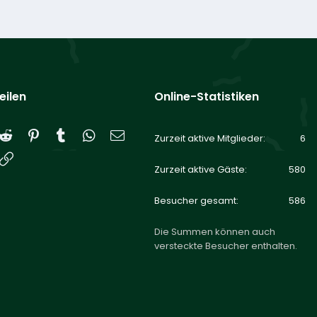
eilen
Online-Statistiken
Reddit
Pinterest
Tumblr
WhatsApp
E-Mail
Zurzeit aktive Mitglieder
6
Link
Zurzeit aktive Gäste
580
Besucher gesamt
586
Die Summen können auch
versteckte Besucher enthalten.