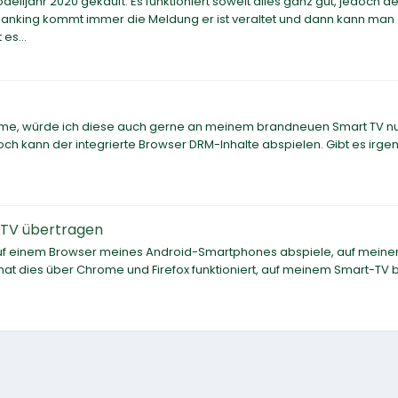
jahr 2020 gekauft. Es funktioniert soweit alles ganz gut, jedoch de
anking kommt immer die Meldung er ist veraltet und dann kann man
es...
mme, würde ich diese auch gerne an meinem brandneuen Smart TV n
och kann der integrierte Browser DRM-Inhalte abspielen. Gibt es irg
-TV übertragen
auf einem Browser meines Android-Smartphones abspiele, auf meine
 dies über Chrome und Firefox funktioniert, auf meinem Smart-TV b