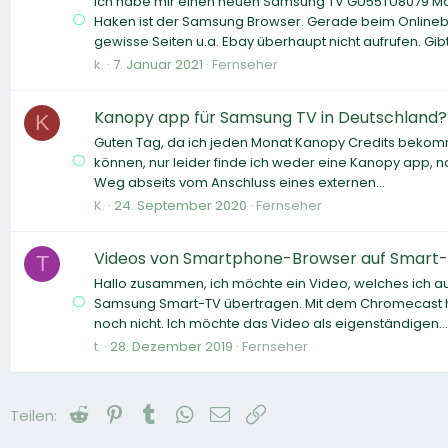
Ich habe mir einen neuen Samsung TV GU55TU8079 Modell
Haken ist der Samsung Browser. Gerade beim Onlineb
gewisse Seiten u.a. Ebay überhaupt nicht aufrufen. Gibt 
k.
7. Januar 2021
Fernseher
Kanopy app für Samsung TV in Deutschland?
K
Guten Tag, da ich jeden Monat Kanopy Credits beko
können, nur leider finde ich weder eine Kanopy app, n
Weg abseits vom Anschluss eines externen...
K.
24. September 2020
Fernseher
Videos von Smartphone-Browser auf Smart
T
Hallo zusammen, ich möchte ein Video, welches ich 
Samsung Smart-TV übertragen. Mit dem Chromecast hat
noch nicht. Ich möchte das Video als eigenständigen...
t.
28. Dezember 2019
Fernseher
Reddit
Pinterest
Tumblr
WhatsApp
E-Mail
Link
Teilen: