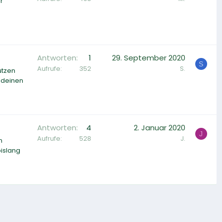
r
Antworten
1
29. September 2020
S
Aufrufe
352
S.
utzen
endeinen
Antworten
4
2. Januar 2020
J
Aufrufe
528
J.
n
islang