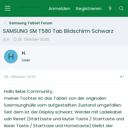
Anmelden
Registrieren
Samsung Tablet Forum
SAMSUNG SM T580 Tab Bildschirm Schwarz
E
E
H.
26. Oktober 2020
r
r
s
s
H.
H
t
t
User
e
e
l
l
l
l
26. Oktober 2020
#1
e
t
r
a
m
Hallo liebe Community,
meiner Tochter ist das Tablet von der originalen
Sasmsunghülle vom aufgestellten Zustand umgefallen.
Seit dem ist der Display schwarz. Werder mit Ladekabel
udn Reset (Starttaste und lauter Taste / Starrtaste und
leiser Taste / Starttase und Hometaste) bleibt der