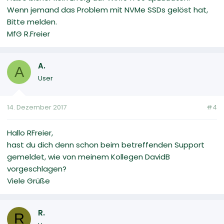
Wenn jemand das Problem mit NVMe SSDs gelöst hat,
Bitte melden.
MfG R.Freier
A.
A
User
14. Dezember 2017
#4
Hallo RFreier,
hast du dich denn schon beim betreffenden Support
gemeldet, wie von meinem Kollegen DavidB
vorgeschlagen?
Viele Grüße
R.
R