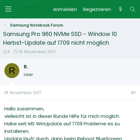
Anmelden
Registrieren
Samsung Notebook Forum
Samsung Pro 960 NVMe SSD - Window 10
Herbst-Update auf 1709 nicht möglich
E
E
R.
19. November 2017
r
r
s
s
R.
R
t
t
User
e
e
l
l
l
l
19. November 2017
#1
e
t
r
a
m
Hallo zusammen,
vielleicht ist in dieser Runde Hilfe für mich möglich.
Habe seit MS WinUpdate auf 1709 Probleme es zu
instalieren.
Update läuft durch, dann beim Reboot BlueScreen