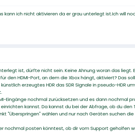
nn ich nicht aktivieren da er grau unterlegt ist.Ich will no
erlegt ist, dürfte nicht sein. Keine Ahnung woran das liegt. B
ür den HDMI-Port, an dem die Xbox hängt, aktiviert? Das sol
n künstlich erzeugtes HDR das SDR Signale in pseudo-HDR umwa
.
I-Eingänge nochmal zurücksetzen und es dann nochmal probie
einrichten kannst. Da kannst du bei der Abfrage, ob du den
kt "Überspringen" wählen und nur nach Geräten suchen die 
r nochmal posten könntest, ob dir vom Support geholfen wu