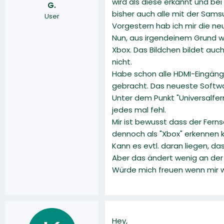
wird als diese erkannt und bei
G.
r
a
bisher auch alle mit der Sam
User
m
Vorgestern hab ich mir die ne
Nun, aus irgendeinem Grund wir
Xbox. Das Bildchen bildet auc
nicht.
Habe schon alle HDMI-Eingäng
gebracht. Das neueste Softwa
Unter dem Punkt "Universalfer
jedes mal fehl.
Mir ist bewusst dass der Ferns
dennoch als "Xbox" erkennen 
Kann es evtl. daran liegen, d
Aber das ändert wenig an der 
Würde mich freuen wenn mir w
Hey,