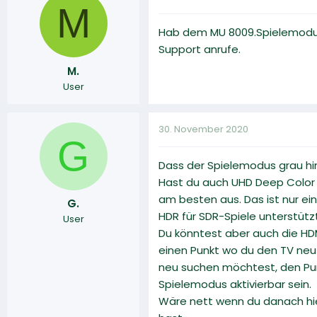
M
Hab dem MU 8009.Spielemodus ka
Support anrufe.
M.
User
30. November 2020
G
Dass der Spielemodus grau hint
Hast du auch UHD Deep Color f
am besten aus. Das ist nur ei
G.
HDR für SDR-Spiele unterstützt
User
Du könntest aber auch die HDM
einen Punkt wo du den TV neu 
neu suchen möchtest, den Pun
Spielemodus aktivierbar sein.
Wäre nett wenn du danach hie