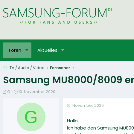
Foren
Aktuelles
TV / Audio / Video
Fernseher
Samsung MU8000/8009 erke
E
E
G.
10. November 2020
r
r
s
s
10. November 2020
t
t
G
e
e
Hallo,
l
l
l
l
ich habe den Samsung MU8000 (
e
t