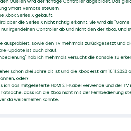
 den Quellen wird der richtige Controller abgebildet. Das gle
sung Smart Remote steuern.
ue Xbox Series X gekauft.
d aber die Series X nicht richtig erkannt. Sie wird als "Game
h nur irgendeinen Controller ab und nicht den der Xbox. Und 
e ausprobiert, sowie den TV mehrmals zurückgesetzt und die
re-Update ist auch drauf.
nbedienung" hab ich mehrmals versucht die Konsole zu erken
eher schon drei Jahre alt ist und die Xbox erst am 10.11.202
können, oder?
ass ich das mitgelieferte HDMI 2.1-Kabel verwende und der TV
Tatsache, dass ich die Xbox nicht mit der Fernbedienung st
er da weiterhelfen könnte.