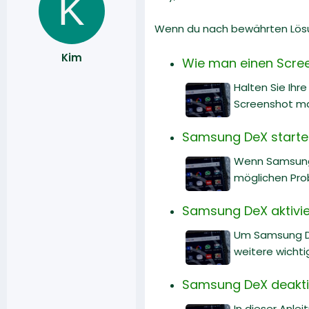
K
Wenn du nach bewährten Lösun
Kim
Wie man einen Scre
Halten Sie Ihr
Screenshot m
Samsung DeX startet
Wenn Samsung D
möglichen Pro
Samsung DeX aktivier
Um Samsung DeX
weitere wichti
Samsung DeX deaktiv
In dieser Anle