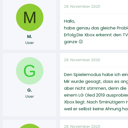
29. November 2020
M
Hallo,
habe genau das gleiche Proble
Erfolg.Die Xbox erkennt den T
M.
ganze ☹
User
29. November 2020
G
Den Spielemodus habe ich ein
Mir wurde gesagt, dass es ang
aber nicht stimmen, denn die
G.
einem LG Oled 2019 ausprobier
User
Xbox liegt. Nach 5minütigem H
weil er selbst keine Ahnung 
29. November 2020