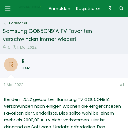
Anmelden
Registrieren
Fernseher
Samsung GQ65QN91A TV Favoriten
verschwinden immer wieder!
E
E
R.
1. Mai 2022
r
r
s
s
R.
R
t
t
User
e
e
l
l
l
l
1. Mai 2022
#1
e
t
r
a
m
Bei dem 2022 gekauften Samsung TV GQ65QN91A
verschwinden nach einigen Wochen die eingerichteten
Favoriten der Senderliste. Dies sollte wohl bei einem
mehr als 2000,00 € TV nicht vorkommen. Hier ist
dringend ein Software-Update erforderlich. Des