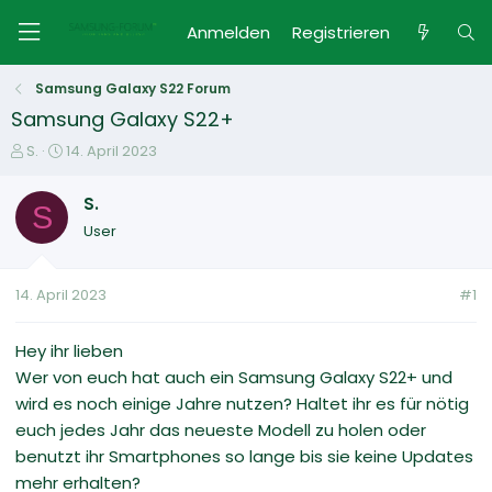
Anmelden
Registrieren
Samsung Galaxy S22 Forum
Samsung Galaxy S22+
E
E
S.
14. April 2023
r
r
s
s
S.
S
t
t
User
e
e
l
l
l
l
14. April 2023
#1
e
t
r
a
m
Hey ihr lieben
Wer von euch hat auch ein Samsung Galaxy S22+ und
wird es noch einige Jahre nutzen? Haltet ihr es für nötig
euch jedes Jahr das neueste Modell zu holen oder
benutzt ihr Smartphones so lange bis sie keine Updates
mehr erhalten?