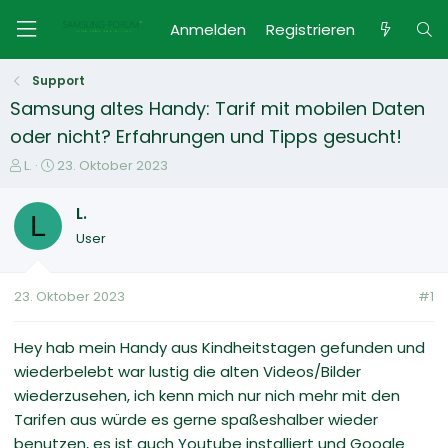
Anmelden
Registrieren
Support
Samsung altes Handy: Tarif mit mobilen Daten
oder nicht? Erfahrungen und Tipps gesucht!
E
E
L.
23. Oktober 2023
r
r
s
s
L.
L
t
t
User
e
e
l
l
l
l
23. Oktober 2023
#1
e
t
r
a
m
Hey hab mein Handy aus Kindheitstagen gefunden und
wiederbelebt war lustig die alten Videos/Bilder
wiederzusehen, ich kenn mich nur nich mehr mit den
Tarifen aus würde es gerne spaßeshalber wieder
benutzen, es ist auch Youtube installiert und Google