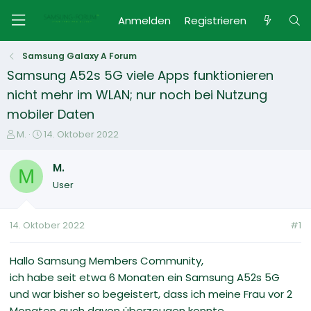
Anmelden
Registrieren
Samsung Galaxy A Forum
Samsung A52s 5G viele Apps funktionieren
nicht mehr im WLAN; nur noch bei Nutzung
mobiler Daten
E
E
M.
14. Oktober 2022
r
r
s
s
M.
M
t
t
User
e
e
l
l
l
l
14. Oktober 2022
#1
e
t
r
a
m
Hallo Samsung Members Community,
ich habe seit etwa 6 Monaten ein Samsung A52s 5G
und war bisher so begeistert, dass ich meine Frau vor 2
Monaten auch davon überzeugen konnte.