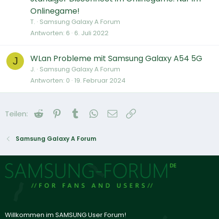
Onlinegame!
T.
Samsung Galaxy A Forum
Antworten
6
6. Juli 2022
WLan Probleme mit Samsung Galaxy A54 5G
J
J.
Samsung Galaxy A Forum
Antworten
0
19. Februar 2024
Reddit
Pinterest
Tumblr
WhatsApp
E-Mail
Link
Teilen:
Samsung Galaxy A Forum
Willkommen im SAMSUNG User Forum!