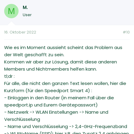
M.
M
User
16. Oktober 2022
#10
Wie es im Moment aussieht scheint das Problem aus
der Welt geschafft zu sein.
Kommen wir aber zur Lösung, damit diese anderen
Members und Nichtmembers helfen kann.
tl;dr :
Für alle, die nicht den ganzen Text lesen wollen, hier die
Kurzform (für den Speedport Smart 4) :
- Einloggen in den Router (in meinem Fall über die
speedport.ip und Eurem Gerätepasswort)
- Netzwerk -> WLAN Einstellungen -> Name und
Verschlüsselung
- Name und Verschlüsselung -> 2,4-GHz-Frequenzband
-> WLAN-Name (SSID): hier z.B. den Zusatz 2,4 anhängen