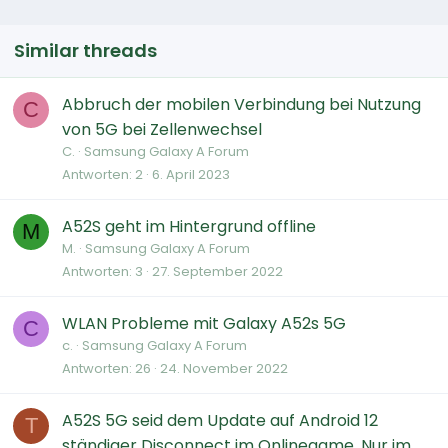
Similar threads
Abbruch der mobilen Verbindung bei Nutzung
C
von 5G bei Zellenwechsel
C.
Samsung Galaxy A Forum
Antworten
2
6. April 2023
A52S geht im Hintergrund offline
M
M.
Samsung Galaxy A Forum
Antworten
3
27. September 2022
WLAN Probleme mit Galaxy A52s 5G
C
c.
Samsung Galaxy A Forum
Antworten
26
24. November 2022
A52S 5G seid dem Update auf Android 12
T
ständiger Disconnect im Onlinegame. Nur im