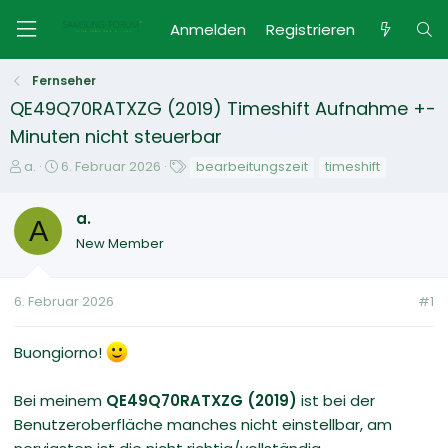
Anmelden
Registrieren
Fernseher
QE49Q70RATXZG (2019) Timeshift Aufnahme +-
Minuten nicht steuerbar
E
E
S
a.
6. Februar 2026
bearbeitungszeit
timeshift
r
r
c
s
s
h
a.
t
A
t
l
New Member
e
e
a
l
l
g
l
l
w
6. Februar 2026
#1
e
t
o
r
a
r
m
t
Buongiorno!
e
Bei meinem
QE49Q70RATXZG (2019)
ist bei der
Benutzeroberfläche manches nicht einstellbar, am