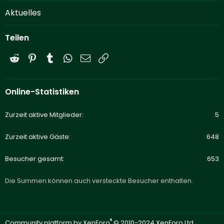
Aktuelles
Teilen
Reddit
Pinterest
Tumblr
WhatsApp
E-Mail
Link
Online-Statistiken
Zurzeit aktive Mitglieder
5
Zurzeit aktive Gäste
648
Besucher gesamt
653
Die Summen können auch versteckte Besucher enthalten.
®
Community platform by XenForo
© 2010-2024 XenForo Ltd.