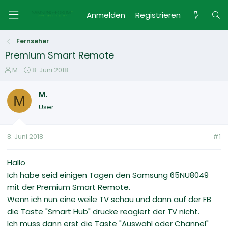
Anmelden
Registrieren
Fernseher
Premium Smart Remote
E
E
M.
8. Juni 2018
r
r
s
s
M.
M
t
t
User
e
e
l
l
l
l
8. Juni 2018
#1
e
t
r
a
m
Hallo
Ich habe seid einigen Tagen den Samsung 65NU8049
mit der Premium Smart Remote.
Wenn ich nun eine weile TV schau und dann auf der FB
die Taste "Smart Hub" drücke reagiert der TV nicht.
Ich muss dann erst die Taste "Auswahl oder Channel"