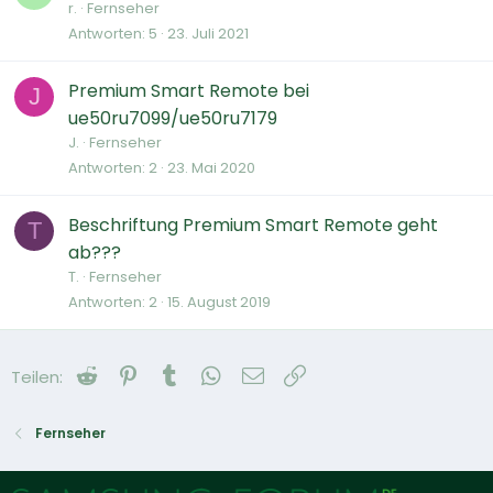
r.
Fernseher
Antworten
5
23. Juli 2021
Premium Smart Remote bei
J
ue50ru7099/ue50ru7179
J.
Fernseher
Antworten
2
23. Mai 2020
Beschriftung Premium Smart Remote geht
T
ab???
T.
Fernseher
Antworten
2
15. August 2019
Reddit
Pinterest
Tumblr
WhatsApp
E-Mail
Link
Teilen:
Fernseher