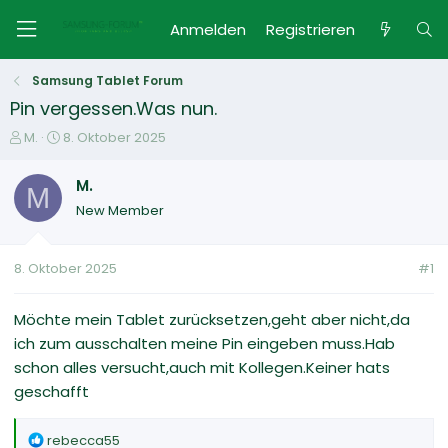
Anmelden
Registrieren
Samsung Tablet Forum
Pin vergessen.Was nun.
E
E
M.
8. Oktober 2025
r
r
s
s
M.
M
t
t
New Member
e
e
l
l
l
l
8. Oktober 2025
#1
e
t
r
a
m
Möchte mein Tablet zurücksetzen,geht aber nicht,da
ich zum ausschalten meine Pin eingeben muss.Hab
schon alles versucht,auch mit Kollegen.Keiner hats
geschafft
R
rebecca55