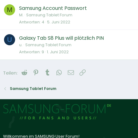
Samsung Account Passwort
M
M.
Samsung Tablet Forum
Antworten
4
5. Juni 2022
Galaxy Tab S8 Plus will plötzlich PIN
U
u.
Samsung Tablet Forum
Antworten
9
1. Juni 2022
Reddit
Pinterest
Tumblr
WhatsApp
E-Mail
Link
Teilen:
Samsung Tablet Forum
Willkommen im SAMSUNG User Forum!