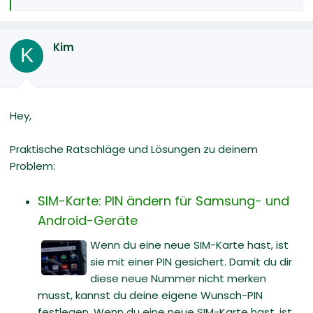
e
a
k
Kim
t
K
i
o
n
e
Hey,
n
:
Praktische Ratschläge und Lösungen zu deinem
Problem:
SIM-Karte: PIN ändern für Samsung- und
Android-Geräte
Wenn du eine neue SIM-Karte hast, ist
sie mit einer PIN gesichert. Damit du dir
diese neue Nummer nicht merken
musst, kannst du deine eigene Wunsch-PIN
festlegen. Wenn du eine neue SIM-Karte hast, ist