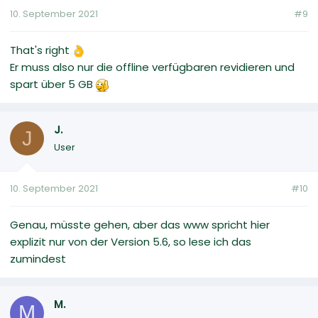
10. September 2021
#9
That's right
Er muss also nur die offline verfügbaren revidieren und
spart über 5 GB
J.
J
User
10. September 2021
#10
Genau, müsste gehen, aber das www spricht hier
explizit nur von der Version 5.6, so lese ich das
zumindest
M.
M