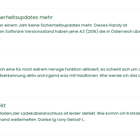
cherheitsupdates mehr
r einem Jahr keine Sicherheitsupdates mehr. Dieses Handy ist
en Software Versionsstand haben jene A3 (2016) die in Österreich üb
..
h eine für mich extrem nervige Funktion aktiviert, es scheint sich um 
chtserkennung aktiv und irgend was mit Hauttönen. Wie werde ich das 
ekt
fladen,der Ladekabelanschluss ist leider defekt. Wie komm ich trotz
nd weiterhelfen. Danke lg rony Gelöst! L...