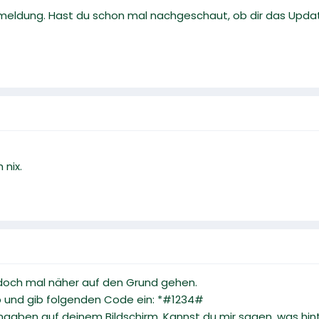
kmeldung. Hast du schon mal nachgeschaut, ob dir das Updat
 nix.
doch mal näher auf den Grund gehen.
p und gib folgenden Code ein: *#1234#
ngaben auf deinem Bildschirm. Kannst du mir sagen, was hin