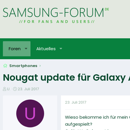
Foren
Aktuelles
Smartphones
Nougat update für Galaxy 
E
E
U.
23. Juli 2017
r
r
s
s
23. Juli 2017
t
t
U
e
e
Wieso bekomme ich für mein G
l
l
l
l
aufgespielt?
e
t