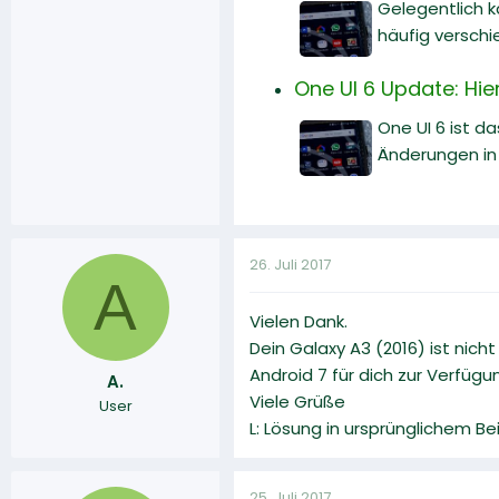
Gelegentlich 
häufig versch
One UI 6 Update: Hi
One UI 6 ist d
Änderungen in 
26. Juli 2017
A
Vielen Dank.
Dein Galaxy A3 (2016) ist nic
Android 7 für dich zur Verfügu
A.
Viele Grüße
User
L: Lösung in ursprünglichem B
25. Juli 2017