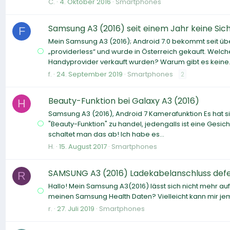
C.
4. Oktober 2016
Smartphones
Samsung A3 (2016) seit einem Jahr keine Si
F
Mein Samsung A3 (2016); Android 7.0 bekommt seit übe
„providerless“ und wurde in Österreich gekauft. Welch
Handyprovider verkauft wurden? Warum gibt es keine.
f.
24. September 2019
Smartphones
2
Beauty-Funktion bei Galaxy A3 (2016)
H
Samsung A3 (2016), Android 7 Kamerafunktion Es hat sic
"Beauty-Funktion" zu handel, jedengalls ist eine Gesi
schaltet man das ab! Ich habe es...
H.
15. August 2017
Smartphones
SAMSUNG A3 (2016) Ladekabelanschluss def
R
Hallo! Mein Samsung A3(2016) lässt sich nicht mehr au
meinen Samsung Health Daten? Vielleicht kann mir jema
r.
27. Juli 2019
Smartphones