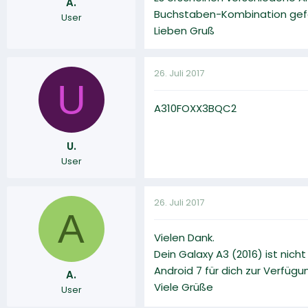
A.
Buchstaben-Kombination gefahr
User
Lieben Gruß
26. Juli 2017
U
A310FOXX3BQC2
U.
User
26. Juli 2017
A
Vielen Dank.
Dein Galaxy A3 (2016) ist nic
Android 7 für dich zur Verfügu
A.
Viele Grüße
User