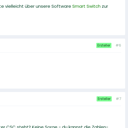
e vielleicht über unsere Software
Smart Switch
zur
#6
Ersteller
#7
Ersteller
ter CSC steht? Keine Sorge - du kannst die Zahlen-