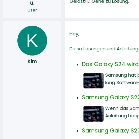
Gelöst! L: Gehe zu Lösung.
U.
r
a
User
m
K
Hey,
Diese Lösungen und Anleitunge
Kim
Das Galaxy S24 wird
Samsung hat b
lang Software
Samsung Galaxy S22
Wenn das Sams
Anleitung bes
Samsung Galaxy S23