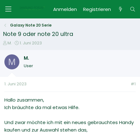
Anmelden
Registrieren
Galaxy Note 20 Serie
Note 9 oder note 20 ultra
E
E
M.
1. Juni 2023
r
r
s
s
M.
M
t
t
User
e
e
l
l
l
l
1. Juni 2023
#1
e
t
r
a
m
Hallo zusammen,
Ich bräuchte da mal etwas Hilfe.
Und zwar möchte ich mit ein neues gebrauchtes Handy
kaufen und zur Auswahl stehen das,