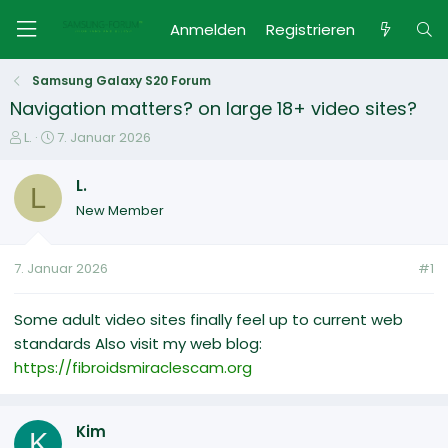
Anmelden
Registrieren
Samsung Galaxy S20 Forum
Navigation matters? on large 18+ video sites?
E
E
L.
7. Januar 2026
r
r
s
s
L.
L
t
t
New Member
e
e
l
l
l
l
7. Januar 2026
#1
e
t
r
a
m
Some adult video sites finally feel up to current web
standards Also visit my web blog:
https://fibroidsmiraclescam.org
Kim
K