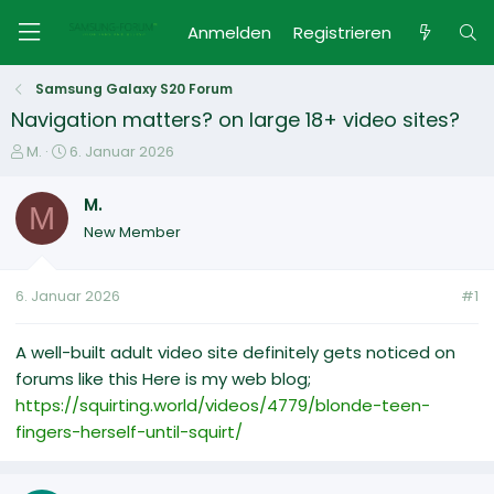
Anmelden
Registrieren
Samsung Galaxy S20 Forum
Navigation matters? on large 18+ video sites?
E
E
M.
6. Januar 2026
r
r
s
s
M.
M
t
t
New Member
e
e
l
l
l
l
6. Januar 2026
#1
e
t
r
a
m
A well-built adult video site definitely gets noticed on
forums like this Here is my web blog;
https://squirting.world/videos/4779/blonde-teen-
fingers-herself-until-squirt/