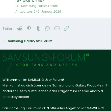
18+ platforms?
O.
Samsung Tablet Forum
Antworten
0
6. Januar 2026
Reddit
Pinterest
Tumblr
WhatsApp
E-Mail
Link
Teilen:
Samsung Galaxy S20 Forum
Willkommen im SAMSUNG User Forum!
Hier kannst du dich über deine Samsung und Galaxy Produkte mit
anderen Usern austauschen oder Fragen zum Thema Android
und Bixby stellen.
Das Samsung-Forum ist
KEIN
offizielles Angebot von SAMSUNG!