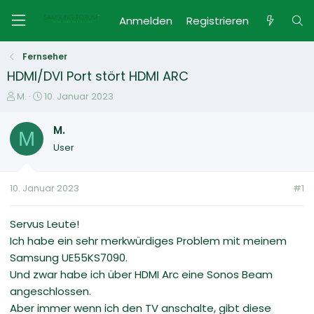
Anmelden
Registrieren
Fernseher
HDMI/DVI Port stört HDMI ARC
E
E
M.
10. Januar 2023
r
r
s
s
M.
M
t
t
User
e
e
l
l
l
l
10. Januar 2023
#1
e
t
r
a
m
Servus Leute!
Ich habe ein sehr merkwürdiges Problem mit meinem
Samsung UE55KS7090.
Und zwar habe ich über HDMI Arc eine Sonos Beam
angeschlossen.
Aber immer wenn ich den TV anschalte, gibt diese