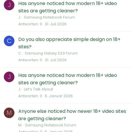
Has anyone noticed how modern 18+ video
J
sites are getting cleaner?
J.
Samsung Notebook Forum
Antworten
0
31. Juli 2026
Do you also appreciate simple design on 18+
C
sites?
C.
Samsung Galaxy S23 Forum
Antworten
0
31. Juli 2026
Has anyone noticed how modern 18+ video
J
sites are getting cleaner?
J.
Let’s Talk About
Antworten
0
6. Januar 2026
Anyone else noticed how newer 18+ video sites
M
are getting cleaner?
M.
Samsung Notebook Forum
Antworten
0
6. Januar 2026