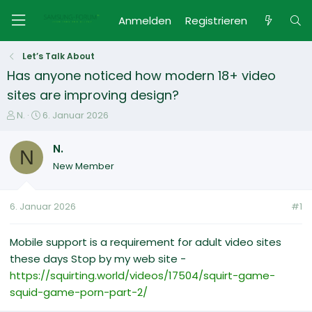
Anmelden
Registrieren
Let’s Talk About
Has anyone noticed how modern 18+ video
sites are improving design?
E
E
N.
6. Januar 2026
r
r
s
s
N.
N
t
t
New Member
e
e
l
l
l
l
6. Januar 2026
#1
e
t
r
a
m
Mobile support is a requirement for adult video sites
these days Stop by my web site -
https://squirting.world/videos/17504/squirt-game-
squid-game-porn-part-2/