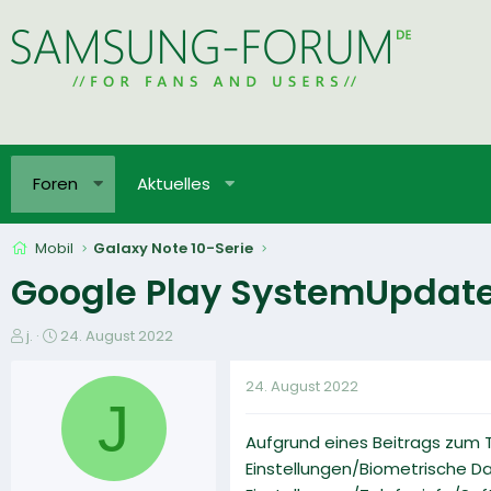
Foren
Aktuelles
Mobil
Galaxy Note 10-Serie
Google Play SystemUpdat
E
E
j.
24. August 2022
r
r
s
s
24. August 2022
t
t
J
e
e
Aufgrund eines Beitrags zum
l
l
l
l
Einstellungen/Biometrische Da
e
t