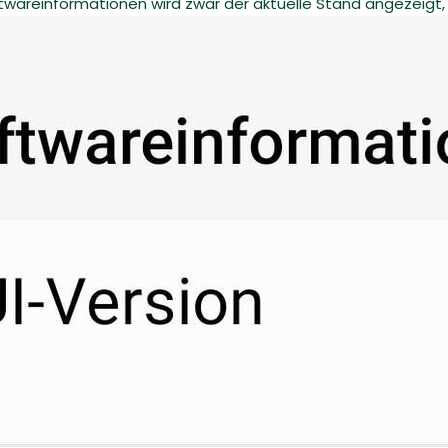
twareinformationen wird zwar der aktuelle Stand angezeigt, 