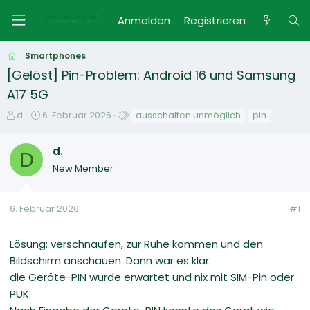
Anmelden
Registrieren
Smartphones
[Gelöst] Pin-Problem: Android 16 und Samsung
A17 5G
E
E
S
d.
6. Februar 2026
ausschalten unmöglich
pin
r
r
c
s
s
h
d.
t
D
t
l
New Member
e
e
a
l
l
g
l
l
w
6. Februar 2026
#1
e
t
o
r
a
r
m
t
Lösung: verschnaufen, zur Ruhe kommen und den
e
Bildschirm anschauen. Dann war es klar:
die Geräte-PIN wurde erwartet und nix mit SIM-Pin oder
PUK.