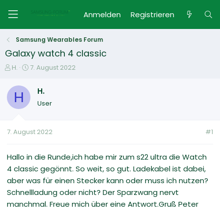
Anmelden
Registrieren
Samsung Wearables Forum
Galaxy watch 4 classic
E
E
H.
7. August 2022
r
r
s
s
H.
H
t
t
User
e
e
l
l
l
l
7. August 2022
#1
e
t
r
a
m
Hallo in die Runde,ich habe mir zum s22 ultra die Watch
4 classic gegönnt. So weit, so gut. Ladekabel ist dabei,
aber was für einen Stecker kann oder muss ich nutzen?
Schnellladung oder nicht? Der Sparzwang nervt
manchmal. Freue mich über eine Antwort.Gruß Peter