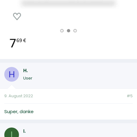
H.
H
User
9. August 2022
#5
Super, danke
I.
I