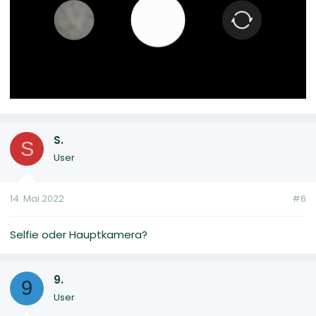
S.
S
User
14. Mai 2022
#6
Selfie oder Hauptkamera?
9.
9
User