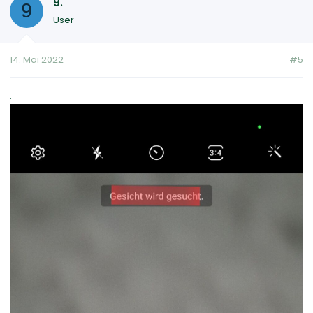
9.
9
User
14. Mai 2022
#5
.