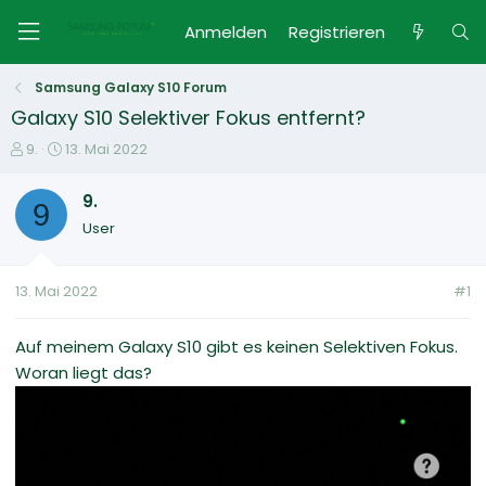
Anmelden
Registrieren
Samsung Galaxy S10 Forum
Galaxy S10 Selektiver Fokus entfernt?
E
E
9.
13. Mai 2022
r
r
s
s
9.
9
t
t
User
e
e
l
l
l
l
13. Mai 2022
#1
e
t
r
a
m
Auf meinem Galaxy S10 gibt es keinen Selektiven Fokus.
Woran liegt das?