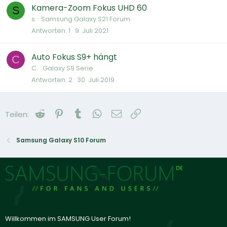
Kamera-Zoom Fokus UHD 60
S
s.
Samsung Galaxy S21 Forum
Antworten
1
9. Juli 2021
Auto Fokus S9+ hängt
C
C.
Galaxy S9 Serie
Antworten
2
30. Juli 2019
Reddit
Pinterest
Tumblr
WhatsApp
E-Mail
Link
Teilen:
Samsung Galaxy S10 Forum
Willkommen im SAMSUNG User Forum!