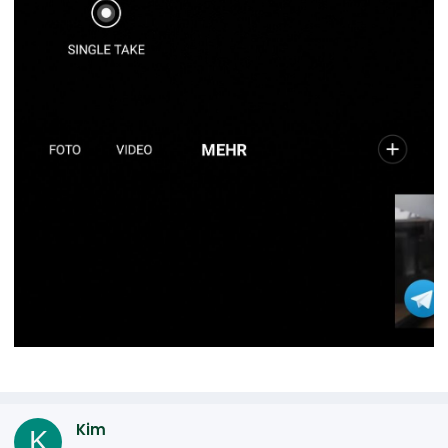
Kim
K