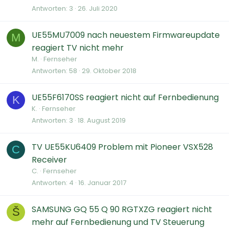
Antworten
3
26. Juli 2020
UE55MU7009 nach neuestem Firmwareupdate
M
reagiert TV nicht mehr
M.
Fernseher
Antworten
58
29. Oktober 2018
UE55F6170SS reagiert nicht auf Fernbedienung
K
K.
Fernseher
Antworten
3
18. August 2019
TV UE55KU6409 Problem mit Pioneer VSX528
C
Receiver
C.
Fernseher
Antworten
4
16. Januar 2017
SAMSUNG GQ 55 Q 90 RGTXZG reagiert nicht
Š
mehr auf Fernbedienung und TV Steuerung