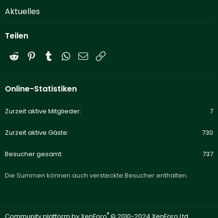
Aktuelles
Teilen
Reddit
Pinterest
Tumblr
WhatsApp
E-Mail
Link
Online-Statistiken
Zurzeit aktive Mitglieder
7
Zurzeit aktive Gäste
730
Besucher gesamt
737
Die Summen können auch versteckte Besucher enthalten.
®
Community platform by XenForo
© 2010-2024 XenForo Ltd.