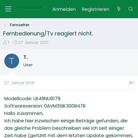
Anmelden
Registrieren
Fernseher
Fernbedienung/Tv reagiert nicht.
E
E
T.
27. Januar 2021
r
r
s
s
T.
T
t
t
User
e
e
l
l
l
l
27. Januar 2021
#1
e
t
r
a
m
Modellcode: UE49NU6179
Softwareversion: 0AVM3SIK300847R
Hallo zusammen,
ich habe hier inzwischen einige Beträge gefunden, die
das gleiche Problem beschreiben wie ich seit einiger
Zeit habe (gefühlt mit dem letzten Update gekommen,