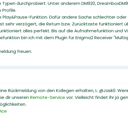
le Typen durchprobiert. Unter anderem DM920, DreamboxDM9
Profile.
die Play&Pause-Funktion. Dafür andere Sache schlechter oder 
ist sehr verzögert, die Return bzw. Zurücktaste funktioniert 
nktioniert alles perfekt. Bis auf die Aufnahmefunktion und 
funktion bin ich mit dem Plugin für Enigma2 Receiver "Mult
meldung freuen.
eine Rückmeldung von den Kollegen erhalten, L: @Jask0. Wenn
ie dir unseren
Remote-Service
vor. Vielleicht findet ihr ja 
öglichkeiten.
ice