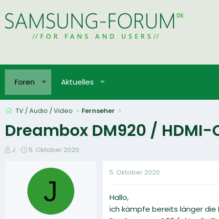
Foren
Aktuelles
TV / Audio / Video
Fernseher
Dreambox DM920 / HDMI-
E
E
J.
5. Oktober 2020
r
r
s
s
5. Oktober 2020
t
t
J
e
e
Hallo,
l
l
l
l
ich kämpfe bereits länger die
e
t