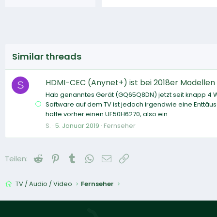
Similar threads
HDMI-CEC (Anynet+) ist bei 2018er Modellen
S
Hab genanntes Gerät (GQ65Q8DN) jetzt seit knapp 4 Wo
Software auf dem TV ist jedoch irgendwie eine Enttäusc
hatte vorher einen UE50H6270, also ein...
S.
5. Januar 2019
Fernseher
Reddit
Pinterest
Tumblr
WhatsApp
E-Mail
Link
Teilen:
TV / Audio / Video
Fernseher