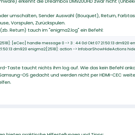
irmware) erkennt die Dreambox DM920UHD zwar nicht (Unbek
nder umschalten, Sender Auswahl (Bouquet), Return, Farbtast
Pause, Vorspulen, Zurückspulen.
(zb. Return) tauch im "enigma2.log" ein Befehl:
2518]: [eCec] handle message 0 -> 3 : 44 0d Okt 07 21:50:13 dm920 
21:50:13 dm920 enigma2[2518]: action -> InfobarShowHideActions hid
rd-Taste taucht nichts ihm log auf. Wie das kein Befehl an
s Samsung-OS gedacht und werden nicht per HDMI-CEC weiter
elfen.
n bieten praktische Hilfestellungen und Tipps: