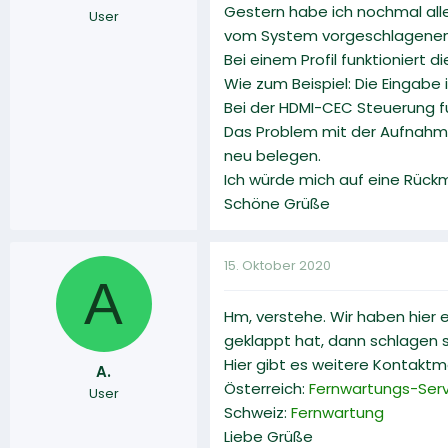
Gestern habe ich nochmal al
User
vom System vorgeschlagenen 
Bei einem Profil funktioniert 
Wie zum Beispiel: Die Eingabe 
Bei der HDMI-CEC Steuerung fu
Das Problem mit der Aufnahme
neu belegen.
Ich würde mich auf eine Rück
Schöne Grüße
15. Oktober 2020
A
Hm, verstehe. Wir haben hier 
geklappt hat, dann schlagen s
Hier gibt es weitere Kontaktm
A.
Österreich:
Fernwartungs-Serv
User
Schweiz:
Fernwartung
Liebe Grüße