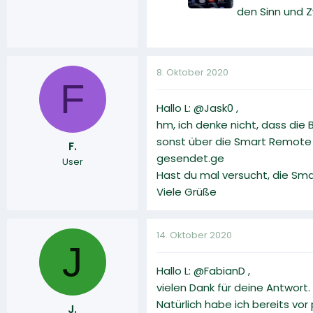
den Sinn und 
8. Oktober 2020
F
Hallo L: @Jask0 ,
hm, ich denke nicht, dass die
sonst über die Smart Remote 
F.
gesendet.ge
User
Hast du mal versucht, die Sm
Viele Grüße
14. Oktober 2020
J
Hallo L: @FabianD ,
vielen Dank für deine Antwort.
Natürlich habe ich bereits vo
J.