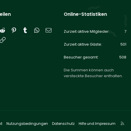
eilen
Online-Statistiken
Reddit
Pinterest
Tumblr
WhatsApp
E-Mail
Zurzeit aktive Mitglieder
7
Link
Zurzeit aktive Gäste
501
Besucher gesamt
508
Die Summen können auch
versteckte Besucher enthalten.
R
kt
Nutzungsbedingungen
Datenschutz
Hilfe und Impressum
S