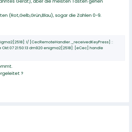
anntes Gerät), aber die meisten Tasten gehen
en (Rot,Gelb,Grün,Blau), sogar die Zahlen 0-9.
enigma2[2518]: I/ [CecRemoteHandler._receivedKeyPress] ::
e Okt 07 21:50:13 dm920 enigma2[2518]: [eCec] handle
kommt.
geleitet ?