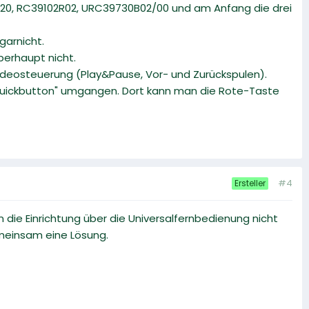
20, RC39102R02, URC39730B02/00 und am Anfang die drei
garnicht.
überhaupt nicht.
Videosteuerung (Play&Pause, Vor- und Zurückspulen).
iquickbutton" umgangen. Dort kann man die Rote-Taste
#4
Ersteller
 die Einrichtung über die Universalfernbedienung nicht
gemeinsam eine Lösung.