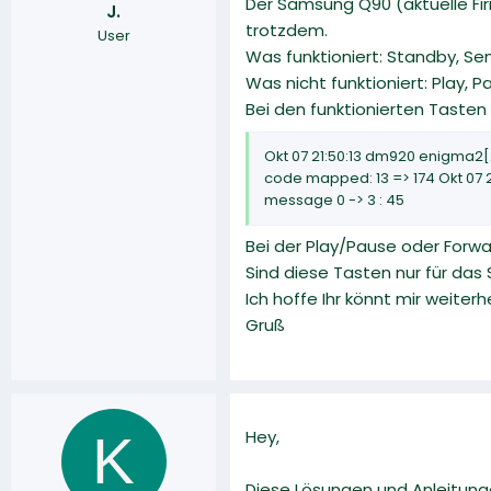
Der Samsung Q90 (aktuelle F
J.
r
a
trotzdem.
User
m
Was funktioniert: Standby, Se
Was nicht funktioniert: Play, 
Bei den funktionierten Tasten 
Okt 07 21:50:13 dm920 enigma2[
code mapped: 13 => 174 Okt 07 
message 0 -> 3 : 45
Bei der Play/Pause oder Forwa
Sind diese Tasten nur für da
Ich hoffe Ihr könnt mir weiterh
Gruß
K
Hey,
Diese Lösungen und Anleitunge