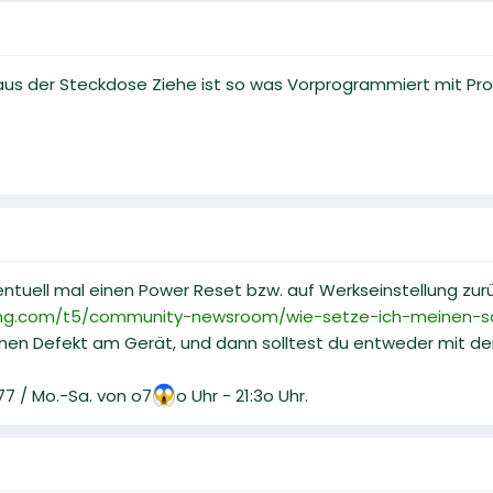
us der Steckdose Ziehe ist so was Vorprogrammiert mit Pr
entuell mal einen Power Reset bzw. auf Werkseinstellung zur
ng.com/t5/community-newsroom/wie-setze-ich-meinen-sa
nen Defekt am Gerät, und dann solltest du entweder mit d
 77 / Mo.-Sa. von o7
o Uhr - 21:3o Uhr.