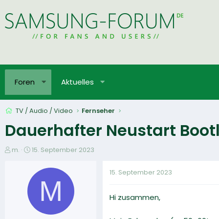
Foren
Aktuelles
TV / Audio / Video
Fernseher
Dauerhafter Neustart Boot
E
E
m.
15. September 2023
r
r
s
s
15. September 2023
t
t
M
e
e
Hi zusammen,
l
l
l
l
e
t