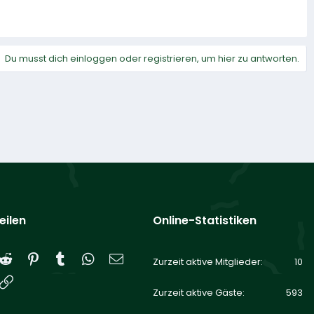
Du musst dich einloggen oder registrieren, um hier zu antworten.
eilen
Online-Statistiken
Reddit
Pinterest
Tumblr
WhatsApp
E-Mail
Zurzeit aktive Mitglieder
10
Link
Zurzeit aktive Gäste
593