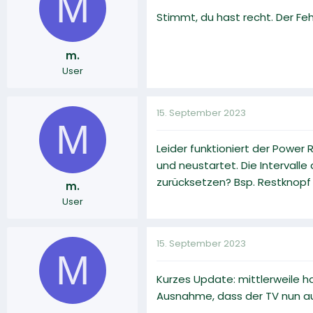
M
Stimmt, du hast recht. Der Fe
m.
User
15. September 2023
M
Leider funktioniert der Power
und neustartet. Die Intervalle
zurücksetzen? Bsp. Restknop
m.
User
15. September 2023
M
Kurzes Update: mittlerweile h
Ausnahme, dass der TV nun a