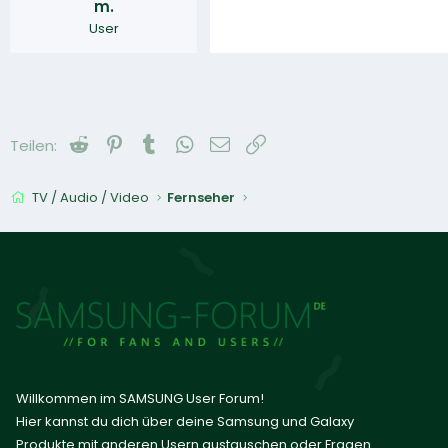
m.
User
Reddit
Pinterest
Tumblr
WhatsApp
E-Mail
Link
Teilen:
TV / Audio / Video
Fernseher
Willkommen im SAMSUNG User Forum!
Hier kannst du dich über deine Samsung und Galaxy
Produkte mit anderen Usern austauschen oder Fragen