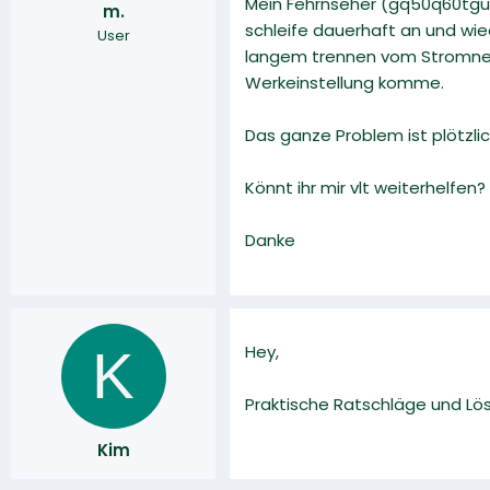
Mein Fehrnseher (gq50q60tgu)
m.
r
a
schleife dauerhaft an und wie
User
m
langem trennen vom Stromnetz
Werkeinstellung komme.
Das ganze Problem ist plötzlic
Könnt ihr mir vlt weiterhelfen
Danke
K
Hey,
Praktische Ratschläge und Lö
Kim