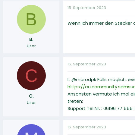
15. September 2023
B
Wenn Ich Immer den Stecker a
B.
User
15. September 2023
C
L: @marodpk Falls möglich, ev
https://eu.community.samsu
Ansonsten vermute ich mal ei
C.
treten:
User
Support Tel Nr. : 06196 77 555
15. September 2023