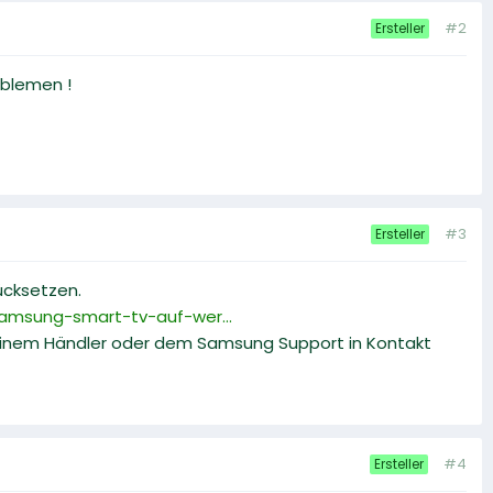
#2
Ersteller
oblemen !
#3
Ersteller
ücksetzen.
msung-smart-tv-auf-wer...
einem Händler oder dem Samsung Support in Kontakt
#4
Ersteller