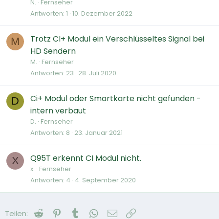
N.
Fernseher
Antworten
1
10. Dezember 2022
Trotz CI+ Modul ein Verschlüsseltes Signal bei
M
HD Sendern
M.
Fernseher
Antworten
23
28. Juli 2020
Ci+ Modul oder Smartkarte nicht gefunden -
D
intern verbaut
D.
Fernseher
Antworten
8
23. Januar 2021
Q95T erkennt CI Modul nicht.
X
x.
Fernseher
Antworten
4
4. September 2020
Reddit
Pinterest
Tumblr
WhatsApp
E-Mail
Link
Teilen: