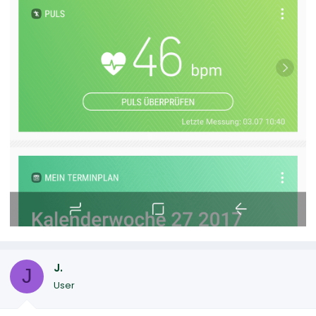
J.
J
User