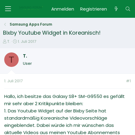
Anmelden
Registrieren
Samsung Apps Forum
Bixby Youtube Widget in Koreanisch!
E
E
T.
1. Juli 2017
r
r
s
s
T.
T
t
t
User
e
e
l
l
l
l
1. Juli 2017
#1
e
t
r
a
m
Hallo, ich besitze das Galaxy S8+ SM-G9550 es gefällt
mir sehr aber 2 Kritikpunkte bleiben:
1. Das Youtube Widget auf der Bixby Seite hat
standardmäßig Koreanische Videovorschläge
eingeblendet. Dabei würde ich mir wünschen das
aktuelle Videos aus meinen Youtube Abonnements