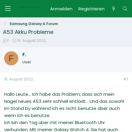
Anmelden
Registrieren
Samsung Galaxy A Forum
A53 Akku Probleme
E
E
F.
15. August 2022
r
r
s
s
F.
F
t
t
User
e
e
l
l
l
l
15. August 2022
#1
e
t
r
a
m
Hallo Leute... Ich habe das Problem, dass sich mein
Nagel neues A53 sehr schnell entlädt... Und das sowohl
im Stand by während ich es nicht benutze aber auch
wenn ich es benutze.
Ich bin den Tag über mit meiner Bluetooth Uhr
verbunden. Mit meiner Galaxy Watch 4. Sie hat auch